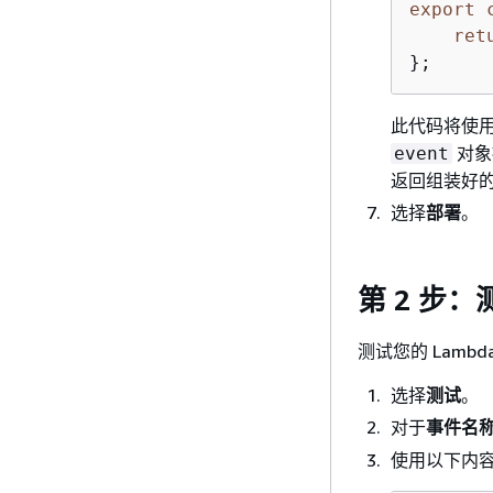
export
ret
};
此代码将使
对象
event
返回组装好
选择
部署
。
第 2 步：
测试您的 Lamb
选择
测试
。
对于
事件名
使用以下内