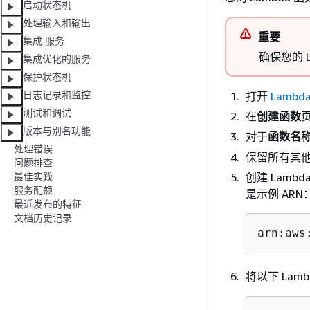
启动状态机
处理输入和输出
重要
集成 服务
确保您的 L
集成优化的服务
保护状态机
日志记录和监控
打开
Lambd
测试和调试
在
创建函数
版本与别名功能
对于
函数名
处理错误
保留所有其
问题排查
创建 Lamb
最佳实践
服务配额
是示例 ARN
最近发布的特征
文档历史记录
arn:aws
将以下 Lam