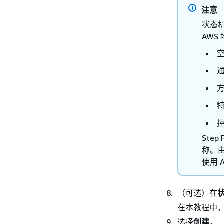
注意
状态
AW
通
方
特
Ste
称。由
使用 A
（可选）在
在本教程中
选择
创建
。