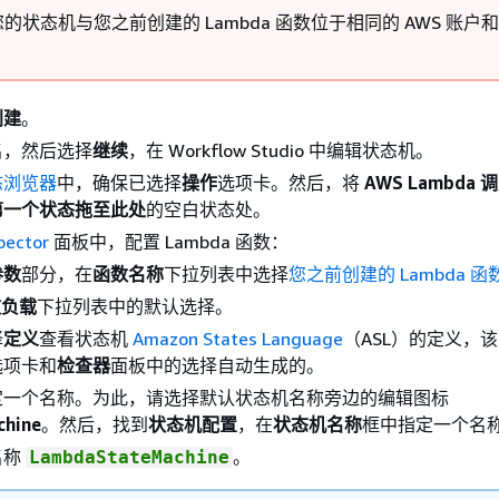
的状态机与您之前创建的 Lambda 函数位于相同的 AWS 账户
创建
。
名，然后选择
继续
，在 Workflow Studio 中编辑状态机。
态浏览器
中，确保已选择
操作
选项卡。然后，将
AWS Lambda 
第一个状态拖至此处
的空白状态处。
pector
面板中，配置 Lambda 函数：
参数
部分，在
函数名称
下拉列表中选择
您之前创建的 Lambda 函
效负载
下拉列表中的默认选择。
择
定义
查看状态机
Amazon States Language
（ASL）的定义，
选项卡和
检查器
面板中的选择自动生成的。
定一个名称。为此，请选择默认状态机名称旁边的编辑图标
hine
。然后，找到
状态机配置
，在
状态机名称
框中指定一个名
名称
。
LambdaStateMachine