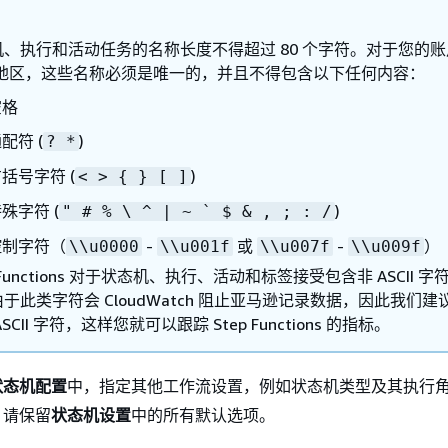
机、执行和活动任务的名称长度不得超过 80 个字符。对于您的
S 地区，这些名称必须是唯一的，并且不得包含以下任何内容：
空格
配符 (
)
? *
括号字符 (
)
< >
{
} [ ]
殊字符 (
)
" # % \ ^ | ~ ` $ & , ; : /
控制字符（
-
或
-
）
\\u0000
\\u001f
\\u007f
\\u009f
p Functions 对于状态机、执行、活动和标签接受包含非 ASCII 字
于此类字符会 CloudWatch 阻止亚马逊记录数据，因此我们建
SCII 字符，这样您就可以跟踪 Step Functions 的指标。
状态机配置
中，指定其他工作流设置，例如状态机类型及其执行
，请保留
状态机设置
中的所有默认选项。