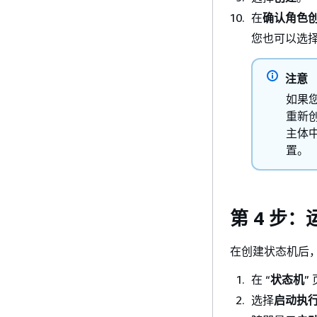
在
确认角色
您也可以选
注意
如果您删
重新
主体中删
置。
第 4 步
在创建状态机后
在 “
状态机
”
选择
启动执