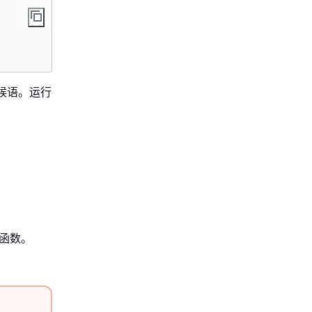
候语。运行
 函数。
。