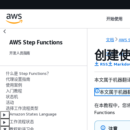
开始使用
文档
AWS S
AWS Step Functions
创建使用
文档
AWS S
开发人员指南
RSS
Markdo
什么是 Step Functions？
代理设置指南
本文属于机器翻
使用案例
入门教程
本文属于机器
状态机
活动
在本教程中，您将创
选择工作流程类型
Functions
Amazon States Language
工作流程状态
注意
教程和讲习会