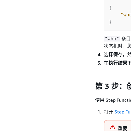
{
"wh
}
条目
"who"
状态机时，
选择
保存
，
在
执行结果
第 3 步
使用 Step Fu
打开
Step F
重要