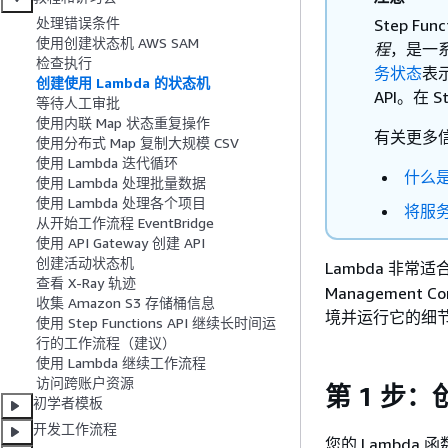
处理错误条件
Step Fun
使用创建状态机 AWS SAM
程
，是一
检查执行
务状态
表
创建使用 Lambda 的状态机
API。在 
等待人工审批
使用内联 Map 状态重复操作
有关更多
使用分布式 Map 复制大规模 CSV
使用 Lambda 迭代循环
什么是 
使用 Lambda 处理批量数据
使用 Lambda 处理各个项目
将服务与
从开始工作流程 EventBridge
使用 API Gateway 创建 API
创建活动状态机
Lambda 非常适
查看 X-Ray 轨迹
Managemen
收集 Amazon S3 存储桶信息
境并运行它的细
使用 Step Functions API 继续长时间运
行的工作流程（建议）
使用 Lambda 继续工作流程
访问跨账户资源
第 1 步：
初学者模板
开发工作流程
您的 Lambda