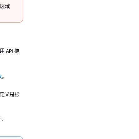
和区域
调用
API 拖
数
。
该定义是根
称。