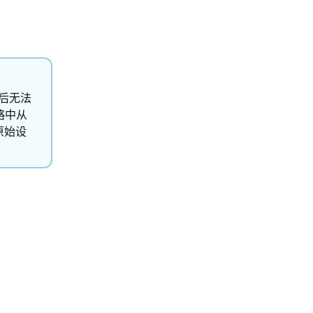
在以后无法
略中从
其原始设