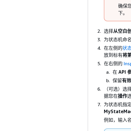
确保您
下。
选择
从空白
为状态机命
在左侧的
状
放到标有
将
在右侧的
Ins
在
API 
保留
有
（可选）选
据您在
操作
为状态机指
MyStateMac
例如，输入