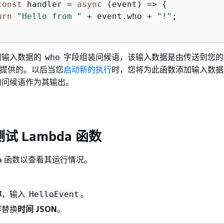
const
 handler = 
async
 (event) => 
{
urn
"Hello from "
 + event.who + 
"!"
;

用输入数据的
字段组装问候语，该输入数据是由传送到您的
who
提供的。以后当您
启动新的执行
时，您将为此函数添加输入数据
的问候语作为其输出。
测试 Lambda 函数
da 函数以查看其运行情况。
称
，输入
。
HelloEvent
容替换
时间 JSON
。