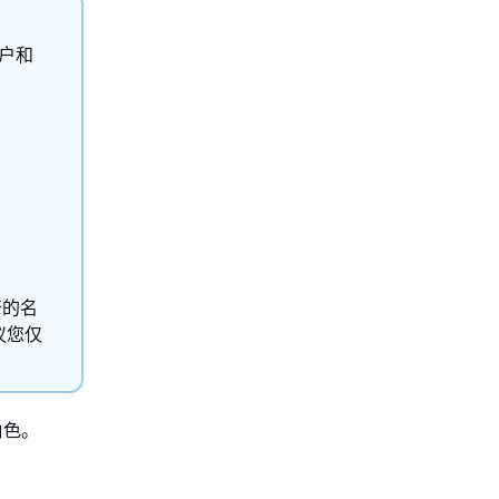
账户和
符的名
议您仅
角色。