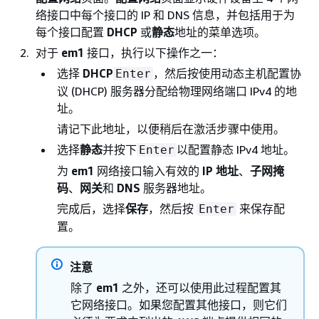
络接口中每个接口的 IP 和 DNS 信息，并包括用于为
每个接口配置
DHCP
或
静态
地址的菜单选项。
对于
em1
接口，执行以下操作之一：
选择
DHCP
，然后按使用动态主机配置协
Enter
议 (DHCP) 服务器分配给物理网络端口 IPv4 的地
址。
请记下此地址，以便稍后在激活步骤中使用。
选择
静态
并按下
以配置静态 IPv4 地址。
Enter
为
em1
网络接口输入有效的
IP 地址
、
子网掩
码
、
网关
和
DNS
服务器地址。
完成后，选择
保存
，然后按
来保存配
Enter
置。
注意
除了
em1
之外，还可以使用此过程配置其
它网络接口。如果您配置其他接口，则它们