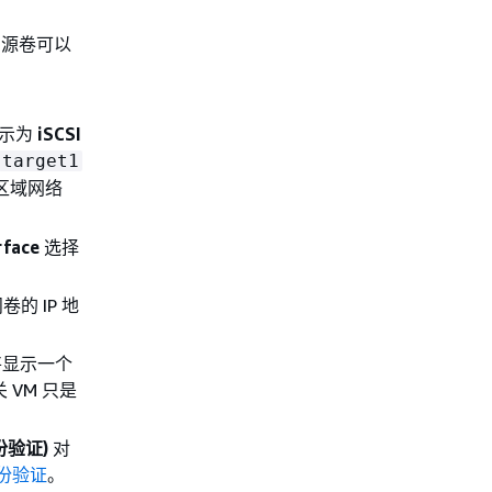
。源卷可以
显示为
iSCSI
target1
区域网络
rface
选择
 IP 地
将显示一个
 VM 只是
身份验证)
对
 身份验证
。