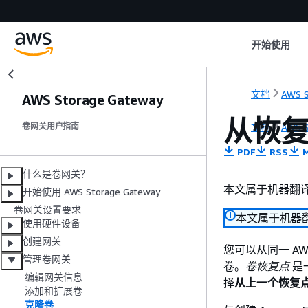
开始使用
文档
AWS S
AWS Storage Gateway
从恢
文档
AWS S
卷网关用户指南
PDF
RSS
M
什么是卷网关？
本文属于机器翻
开始使用 AWS Storage Gateway
卷网关设置要求
本文属于机器
使用硬件设备
创建网关
您可以从同一 A
管理卷网关
卷。
卷恢复点
是
编辑网关信息
择
从上一个恢复
添加和扩展卷
克隆卷