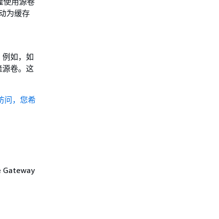
克隆使用源卷
会自动为缓存
。例如，如
隆源卷。这
访问，您希
 Gateway