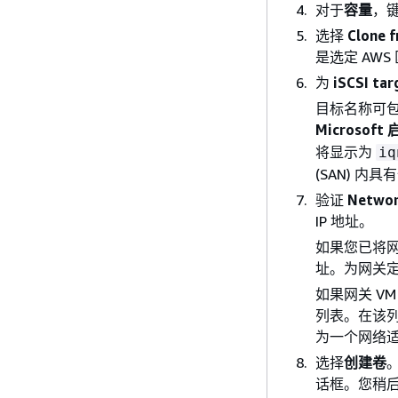
对于
容量
，
选择
Clone f
是选定 AW
为
iSCSI ta
目标名称可包
Microsof
将显示为
iq
(SAN) 内
验证
Networ
IP 地址。
如果您已将网
址。为网关定
如果网关 V
列表。在该列
为一个网络适
选择
创建卷
话框。您稍后