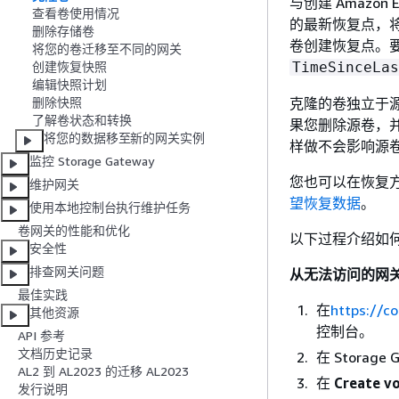
与创建 Amaz
查看卷使用情况
的最新恢复点，将数据
删除存储卷
卷创建恢复点。要
将您的卷迁移至不同的网关
TimeSinceLas
创建恢复快照
编辑快照计划
克隆的卷独立于
删除快照
了解卷状态和转换
果您删除源卷，
将您的数据移至新的网关实例
样做不会影响源
监控 Storage Gateway
您也可以在恢复
维护网关
望恢复数据
。
使用本地控制台执行维护任务
卷网关的性能和优化
以下过程介绍如
安全性
排查网关问题
从无法访问的网
最佳实践
在
https://c
其他资源
控制台。
API 参考
文档历史记录
在 Storag
AL2 到 AL2023 的迁移 AL2023
在
Create 
发行说明