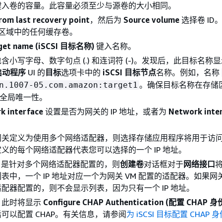
键入卷的容量。此容量必须至少与源卷的大小相同。
rom last recovery point
，然后为
Source volume
选择卷 ID
S 区域中的任何缓存卷。
rget name (iSCSI 目标名称)
键入名称。
含小写字母、数字句点 (.) 和连词符 (-)。发现后，此目标名称
t 启动程序
UI 的
目标
选项卡中的
iSCSI 目标节点
名称。例如，名称
。确保目标名称在存储
n.1007-05.com.amazon:target1
具有全局唯一性。
k interface
设置是否为网关的 IP 地址，或者为
Network inte
关定义为使用多个网络适配器，则选择存储应用程序将用于访问卷的
义的每个网络适配器代表您可以选择的一个 IP 地址。
M 是针对多个网络适配器配置的，则
创建卷
对话框对于
网络接口
表中，一个 IP 地址对应一个为网关 VM 配置的适配器。如果网关
配器配置的，则不会显示列表，因为只有一个 IP 地址。
。此时将显示
Configure CHAP Authentication (配置 CHAP 
可以配置 CHAP。有关信息，请参阅
为 iSCSI 目标配置 CHAP