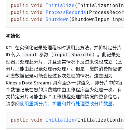
public
void
Initialize
(InitializationInpu
public
void
ProcessRecords
(ProcessRecords
public
void
Shutdown
(ShutdownInput input)
初始化
KCL 在实例化记录处理程序时调用此方法，并将特定分片
ID 传入
参数（
）。此记录处
input
input.ShardId
理器只处理此分片，并且通常情况下反过来说也成立（此
分片只能由此记录处理器处理）。但是，您的消费端应该
考虑数据记录可能会经过多次处理的情况。这是因为
Kinesis Data Streams 具有
至少一次
语义，即分片中的每
个数据记录在您的消费端中由工作程序至少处理一次。有
关特定分片可能由多个工作线程处理的情况的更多信息，
请参阅
使用重新分片、扩展和并行处理更改分片数量
。
public
void
Initialize
(InitializationInpu