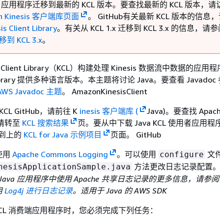
KCL 应用程序迁移到最新的 KCL 版本。要查找最新的 KCL 版本，
n Kinesis 客户端库页面
。 GitHub有关最新 KCL 版本的信息
s Client Library
。有关从 KCL 1.x 迁移到 KCL 3.x 的信息，请
迁移到 KCL 3.x
。
s Client Library（KCL）构建处理 Kinesis 数据流中数据的应用
ent Library 提供多种语言版本。本主题将讨论 Java。要查看 Javado
AWS Javadoc 主题
。 AmazonKinesisClient
KCL GitHub，请前往 K
inesis 客户端库 (
Java)。要查找 Apach
L，请转至
KCL 搜索结果
页。要从中下载 Java KCL 使用者应用
转到上的
KCL for Java 示例项目
页面。 GitHub
使用
Apache Commons Logging
。可以使用
文
configure
方法更改日志记录配置
nesisApplicationSample.java
AWS Java 应用程序中使用 Apache 共享日志记录的更多信息，请
用
Log4j 进行日志记录
。适用于 Java 的 AWS SDK
现 KCL 消费端应用程序时，您必须完成下列任务：