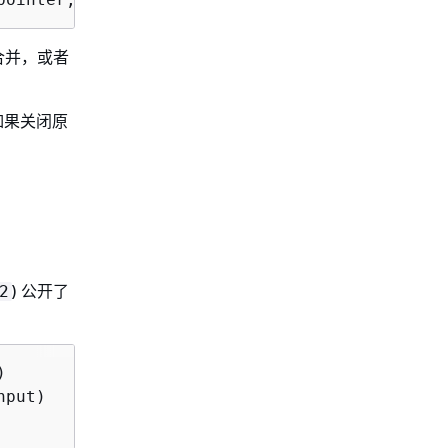
合并，或者
如果关闭原
) 公开了
2
)
nput)