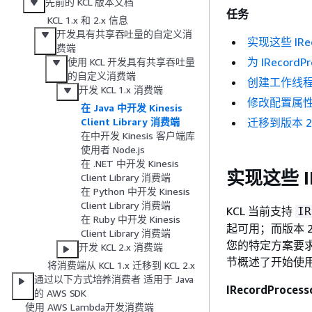
先前的 KCL 版本文档
任务
KCL 1.x 和 2.x 信息
开发具有共享吞吐量的自定义消
实现这些 IRec
费端
为 IRecord
使用 KCL 开发具有共享吞吐量
的自定义消费端
创建工作线
开发 KCL 1.x 消费端
修改配置属
在 Java 中开发 Kinesis
迁移到版本 
Client Library 消费端
在中开发 Kinesis 客户端库
使用者 Node.js
在 .NET 中开发 Kinesis
实现这些 IR
Client Library 消费端
在 Python 中开发 Kinesis
Client Library 消费端
KCL 当前支持
IR
在 Ruby 中开发 Kinesis
起可用；而版本 2
Client Library 消费端
您的特定方案要求
开发 KCL 2.x 消费端
节概述了开始使
将消费端从 KCL 1.x 迁移到 KCL 2.x
通过以下方式培养消费者 适用于 Java
IRecordProces
的 AWS SDK
使用 AWS Lambda开发消费端