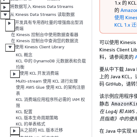
1.x 的 
将数据写入 Kinesis Data Streams
的
Amazo
从 Kinesis Data Streams 读取数据
使用 Kinesi
开发具有专用吞吐量的增强扇出型消
KCL 1.x 
费端
在 Kinesis 控制台中使用数据查看器
在 Kinesis 控制台中查询您的数据流
可以使用 Kinesi
使用 Kinesis Client Library
Kinesis Cli
KCL 概念
料，请参阅类的
KCL 中的 DynamoDB 元数据表和负载
均衡
要从中下载 Java 
使用 KCL 开发消费端
上的 Java KC
Multi-stream 使用 KCL 进行处理
码 GitHub，请
使用 AWS Glue 使用 KCL 的架构注册
表
该示例应用程序
KCL 消费端应用程序所必需的 IAM 权
静态
AmazonKi
限
在 Log4j 和 
KCL 配置
KCL 版本生命周期策略
员指南》中的使
KCL 的单表格式
从之前的 KCL 版本迁移
在 Java 中实