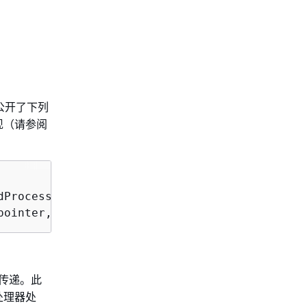
 公开了下列
现（请参阅
dProcessorCheckpointer checkpointer)
pointer, ShutdownReason reason)
数传递。此
处理器处