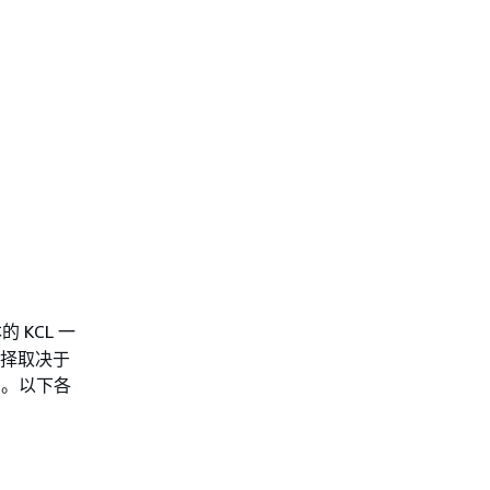
KCL 一
选择取决于
码。以下各