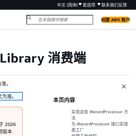
中文 (简体)
首选项
联系我们
反馈
创建 AWS 账户
t Library 消费端
为准。
文为准。
本页内容
实现这些 IRecordProcessor 方
法
于 2026
为 IRecordProcessor 接口实现
类工厂
使用版本
创建工作线程