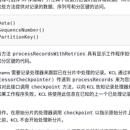
这些方法提供对记录的数据、序列号和分区键的访问。
ata()  

SequenceNumber() 

PartitionKey() 
有方法
具有显示工作程序如
processRecordsWithRetries
和分区键的代码。
ta Streams 需要记录处理器来跟踪已在分片中处理的记录。KCL 通
）传递到
来为您
cessorCheckpointer
processRecords
将对此接口调用
方法，以向 KCL 告知记录处理
checkpoint
果工作程序失败，KCL 将使用此信息在已知的上一个已处理记
。
操作，在原始分片的处理器调用
以指示原始分片
checkpoint
前，KCL 不会开始处理新分片。