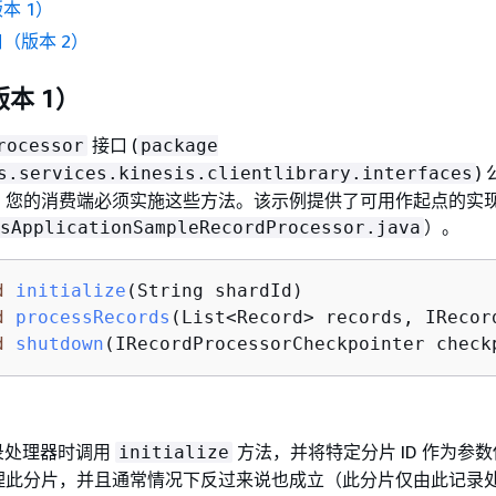
本 1）
（版本 2）
本 1）
接口 (
rocessor
package
)
s.services.kinesis.clientlibrary.interfaces
，您的消费端必须实施这些方法。该示例提供了可用作起点的实
）。
sApplicationSampleRecordProcessor.java
d
initialize
(String shardId)
d
processRecords
(List<Record> records, IRecor
d
shutdown
(IRecordProcessorCheckpointer check
记录处理器时调用
方法，并将特定分片 ID 作为参
initialize
理此分片，并且通常情况下反过来说也成立（此分片仅由此记录