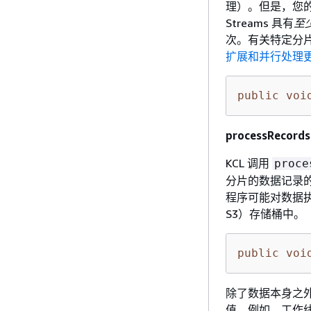
理）。但是，您的
Streams 具有
至
次。有关特定分
扩展和并行处理
public
voi
processRecords
KCL 调用
proce
分片的数据记录
程序可能对数据执行转换
S3）存储桶中。
public
voi
除了数据本身之
值。例如，工作线