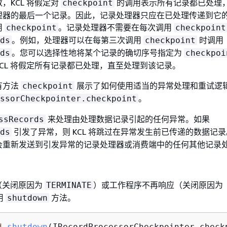
，KCL 将假定对
的调用表示所有记录都已处理
checkpoint
理器的最后一个记录。因此，记录处理器只应在已处理传递到它
用
。记录处理器不需要在每次调用
checkpoint
checkpoint
。例如，处理器可以在每第三次调用
时调用
ds
checkpoint
。您可以选择性地将某个记录的确切序号指定为
ds
checkpoi
CL 将假定所有记录都已处理，直至处理到该记录。
有方法
展示了如何使用适当的异常处理和重试逻
checkpoint
。
ssorCheckpointer.checkpoint
来处理由处理数据记录引起的任何异常。如果
ssRecords
引发了异常，则 KCL 将跳过在异常发生前已传递的数据记
ds
会重新发送到引发异常的记录处理器或消费端中的任何其他记录
束（关闭原因为
）或工作程序不再响应（关闭原因为
TERMINATE
用
方法。
shutdown
d
shutdown
(IRecordProcessorCheckpointer check