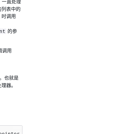
，一直处理
的列表中的
时调用
的参
nt
辑调用
录。也就是
处理器。
pointer, ShutdownReason reason)