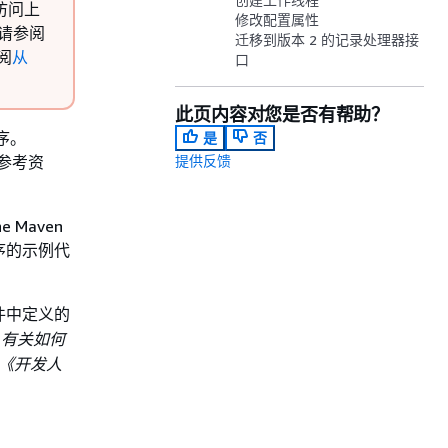
请访问上
修改配置属性
，请参阅
迁移到版本 2 的记录处理器接
参阅
从
口
此页内容对您是否有帮助？
程序。
是
否
c 参考资
提供反馈
e Maven
程序的示例代
件中定义的
。
有关如何
参阅《开发人