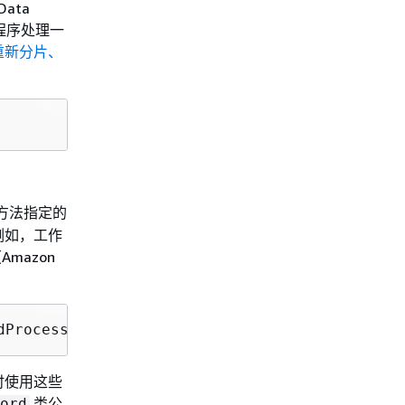
ata
程序处理一
重新分片、
方法指定的
例如，工作
Amazon
dProcessorCheckpointer checkpointer)
时使用这些
类公
ord