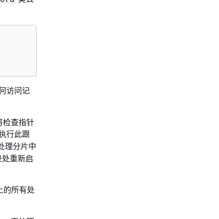
何访问记
过将检查指针
执行此跟
器处理分片中
录处重新启
上的所有处