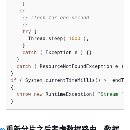
    }

//
// sleep for one second
//
try
{
      Thread.sleep( 
1000
 );

    }

catch
 ( Exception e ) 
{
}

  }

catch
 ( ResourceNotFoundException e ) 
{
if
{
throw
new
 RuntimeException( 
"Stream "
 +
}
重新分片之后考虑数据路由、数据