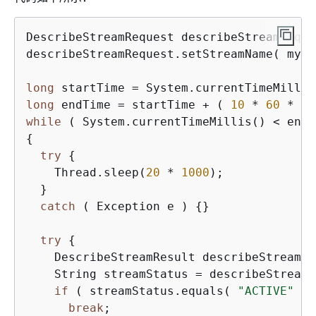
DescribeStreamRequest describeStreamReque
describeStreamRequest.setStreamName( mySt
long
long
 endTime = startTime + ( 
10
 * 
60
 * 
10
while
{
try
{
    Thread.sleep(
20
 * 
1000
);

  } 

catch
 ( Exception e ) 
{
}

try
{
    DescribeStreamResult describeStreamRe
    String streamStatus = describeStreamR
if
 ( streamStatus.equals( 
"ACTIVE"
 ) 
break
;
