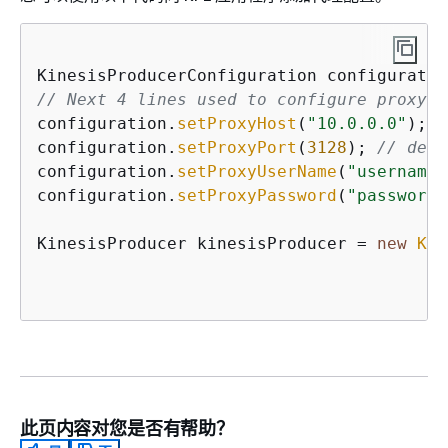
KinesisProducerConfiguration configuratio
// Next 4 lines used to configure proxy 
configuration.
setProxyHost
(
"10.0.0.0"
); 
/
configuration.
setProxyPort
(
3128
); 
// defa
configuration.
setProxyUserName
(
"username"
configuration.
setProxyPassword
(
"password"
KinesisProducer kinesisProducer = 
new
Kin
此页内容对您是否有帮助？