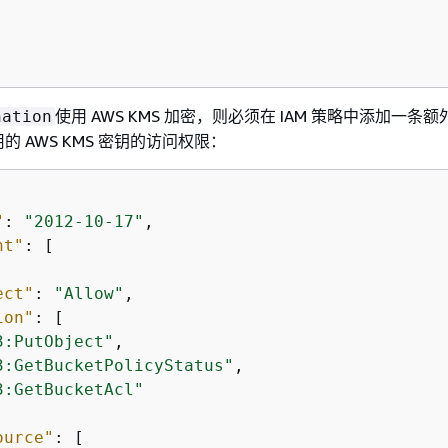
使用 AWS KMS 加密，则必须在 IAM 策略中添加一条
nation
 AWS KMS 密钥的访问权限：
"
: 
"2012-10-17"
,

nt"
: [

ect"
: 
"Allow"
,

ion"
: [

3:PutObject"
,

3:GetBucketPolicyStatus"
,

3:GetBucketAcl"
ource"
: [
