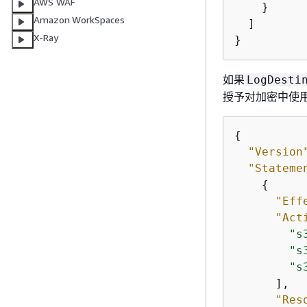
AWS WAF
    }

Amazon WorkSpaces
  ]

X-Ray
}
如果
LogDesti
授予对加密中使用的
{
"Version
"Stateme
{
"Eff
"Act
"s
"s
"s
      ],

"Res