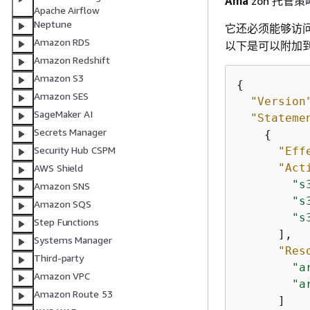
Ama
zon 托管策
Apache Airflow
Neptune
它还必须能够访
Amazon RDS
以下是可以附加到
Amazon Redshift
Amazon S3
{
Amazon SES
"Version
SageMaker AI
"Stateme
Secrets Manager
{
Security Hub CSPM
"Eff
"Act
AWS Shield
"s
Amazon SNS
"s
Amazon SQS
"s
Step Functions
      ],

Systems Manager
"Res
Third-party
"a
Amazon VPC
"a
Amazon Route 53
      ]
