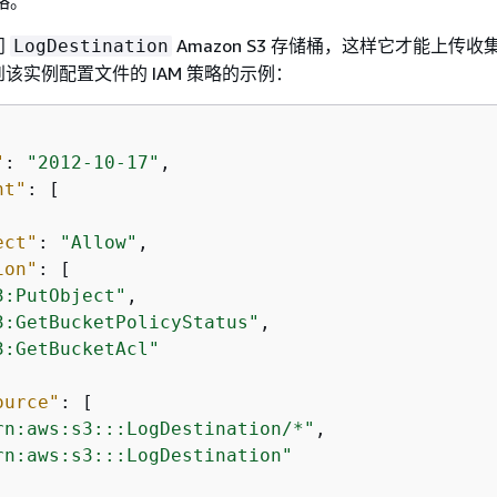
略。
问
Amazon S3 存储桶，这样它才能上传
LogDestination
该实例配置文件的 IAM 策略的示例：
"
: 
"2012-10-17"
,

nt"
: [

ect"
: 
"Allow"
,

ion"
: [

3:PutObject"
,

3:GetBucketPolicyStatus"
,

3:GetBucketAcl"
ource"
: [

rn:aws:s3:::LogDestination/*"
,

rn:aws:s3:::LogDestination"