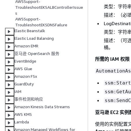
AWSSupport-
类型：字符
TroubleshootEKSALBControllerIssue
s
描述：（必填）您
AWSSupport-
LogDestinat
TroubleshootEKSDNSFailure
Elastic Beanstalk
类型：字符
Elastic Load Balancing
描述：（可选
Amazon EMR
桶。
亚马逊 OpenSearch 服务
所需的 IAM 权限
EventBridge
AWS Glue
AutomationAs
Amazon FSx
ssm:Start
GuardDuty
ssm:GetAu
IAM
事件检测和响应
ssm:SendC
Amazon Kinesis Data Streams
亚马逊 EC2 实
AWS KMS
Lambda
使用的实例配置
Amazon Managed Workflows for