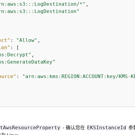
rn:aws:s3:::LogDestination/*"
,

rn:aws:s3:::LogDestination"
ect"
: 
"Allow"
,

ion"
: [

ms:Decrypt"
,

ms:GenerateDataKey"
ource"
: 
"arn:aws:kms:REGION:ACCOUNT:key/KMS-K
- 确认您在
参
tAwsResourceProperty
EKSInstanceId