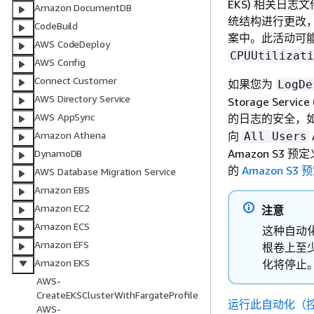
EKS) 相关日
Amazon DocumentDB
统结构进行更改
CodeBuild
案中。此活动可能会
AWS CodeDeploy
CPUUtilizati
AWS Config
Connect Customer
如果您为
LogDe
AWS Directory Service
Storage Ser
AWS AppSync
的日志的安全，
向
Amazon Athena
All Users
Amazon S3
DynamoDB
的
Amazon S3
AWS Database Migration Service
Amazon EBS
Amazon EC2
注意
Amazon ECS
这种自动化
Amazon EFS
根卷上至
Amazon EKS
化将停止
AWS-
CreateEKSClusterWithFargateProfile
运行此自动化（
AWS-