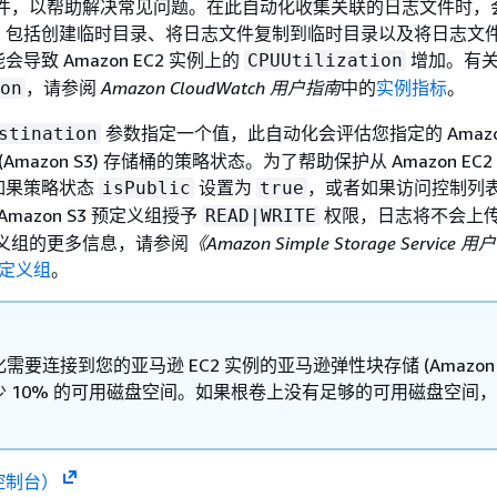
志文件，以帮助解决常见问题。在此自动化收集关联的日志文件时，
，包括创建临时目录、将日志文件复制到临时目录以及将日志文
导致 Amazon EC2 实例上的
增加。有
CPUUtilization
，请参阅
Amazon CloudWatch 用户指南
中的
实例指标
。
on
参数指定一个值，此自动化会评估您指定的 Amazon 
stination
vice (Amazon S3) 存储桶的策略状态。为了帮助保护从 Amazon E
如果策略状态
设置为
，或者如果访问控制列表
isPublic
true
Amazon S3 预定义组授予
权限，日志将不会上
READ|WRITE
 预定义组的更多信息，请参阅
《Amazon Simple Storage Service
 预定义组
。
需要连接到您的亚马逊 EC2 实例的亚马逊弹性块存储 (Amazon E
少 10% 的可用磁盘空间。如果根卷上没有足够的可用磁盘空间
。
控制台）