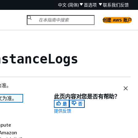
中文 (简体)
首选项
联系我们
反馈
创建 AWS 账户
nstanceLogs
为准。
此页内容对您是否有帮助？
文为准。
是
否
提供反馈
pute
(Amazon