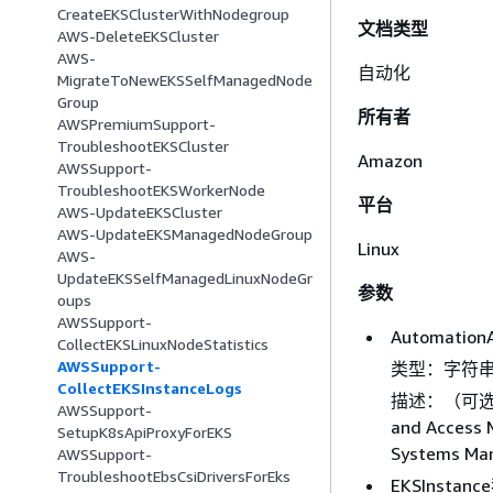
CreateEKSClusterWithNodegroup
文档类型
AWS-DeleteEKSCluster
AWS-
自动化
MigrateToNewEKSSelfManagedNode
Group
所有者
AWSPremiumSupport-
TroubleshootEKSCluster
Amazon
AWSSupport-
TroubleshootEKSWorkerNode
平台
AWS-UpdateEKSCluster
AWS-UpdateEKSManagedNodeGroup
Linux
AWS-
UpdateEKSSelfManagedLinuxNodeGr
参数
oups
AWSSupport-
Automation
CollectEKSLinuxNodeStatistics
AWSSupport-
类型：字符
CollectEKSInstanceLogs
描述：（可选）允许
AWSSupport-
and Acce
SetupK8sApiProxyForEKS
Systems 
AWSSupport-
TroubleshootEbsCsiDriversForEks
EKSInstan