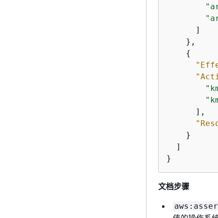
"a
"a
      ]

    },

{
"Eff
"Act
"k
"k
      ],

"Res
    }

  ]

}
文档步骤
aws:asser