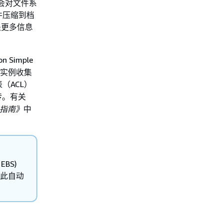
会对文件系
件压缩到档
关更多信息
Simple
C2 实例收集
（ACL）
传。有关
 用户指南》
中
BS)
，此自动