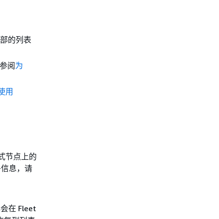
顶部的列表
请参阅
为
使用
管式节点上的
多信息，请
。
在 Fleet