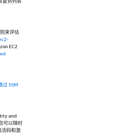
恢复到列表
义规则来评估
ec2-
n EC2
ged
通过 SSM
y and
，则您可以随时
激活码和激