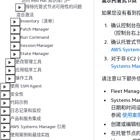
显示托管式节点
访问 Red Hat 知识库门户
排除托管式节点可用性的问题
如果您没有看到
混合激活
Inventory（清单）
确认控制台在
Patch Manager
（控制台右
Run Command
确认托管式节点
Session Manager
AWS Syst
State Manager
对于非 EC
更改管理工具
Systems
应用程序工具
操作工具
请注意以下额外
使用 SSM Agent
Fleet Ma
安全性
System
代码示例
日期和时间设
日志记录和监控
参阅
使用案
产品和服务集成
创建或编辑标
AWS Systems Manager 引用
在托管节点
使用案例和最佳实践