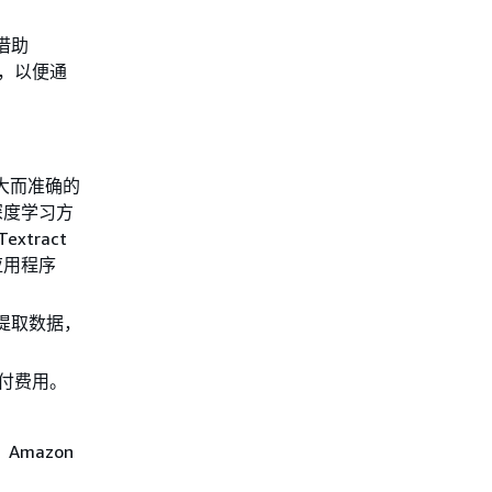
。借助
功能，以便通
供强大而准确的
深度学习方
xtract
应用程序
中提取数据，
预付费用。
。
Amazon