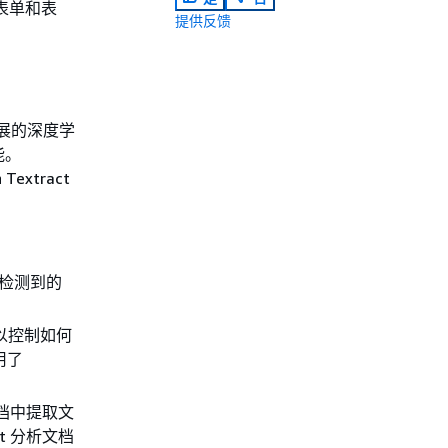
、表单和表
提供反馈
可扩展的深度学
能。
extract
件中检测到的
您可以控制如何
用了
种文档中提取文
t 分析文档