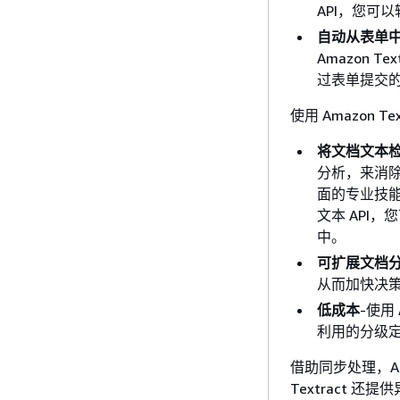
API，您可
自动从表单
Amazon T
过表单提交
使用 Amazon T
将文档文本
分析，来消
面的专业技能，即
文本 API
中。
可扩展文档
从而加快决
低成本
-使用
利用的分级
借助同步处理，Am
Textract 