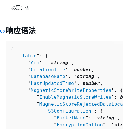
必需：否
响应语法
{
   "
Table
": 
{
      "
Arn
": "
string
",

      "
CreationTime
": 
number
,

      "
DatabaseName
": "
string
",

      "
LastUpdatedTime
": 
number
,

      "
MagneticStoreWriteProperties
": 
{
         "
EnableMagneticStoreWrites
": 
boo
         "
MagneticStoreRejectedDataLocati
            "
S3Configuration
": 
{
               "
BucketName
": "
string
",

               "
EncryptionOption
": "
strin