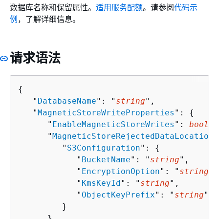
数据库名称和保留属性。
适用服务配额
。请参阅
代码示
例
，了解详细信息。
请求语法
{
   "
DatabaseName
": "
string
",

   "
MagneticStoreWriteProperties
": 
{
      "
EnableMagneticStoreWrites
": 
boolea
      "
MagneticStoreRejectedDataLocation
"
         "
S3Configuration
": 
{
            "
BucketName
": "
string
",

            "
EncryptionOption
": "
string
",

            "
KmsKeyId
": "
string
",

            "
ObjectKeyPrefix
": "
string
"

         }

      }
