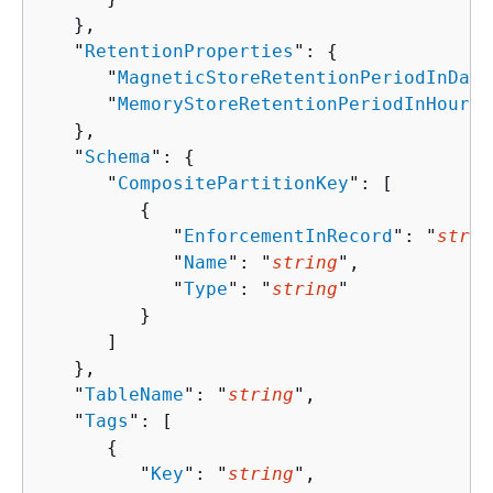
   },

   "
RetentionProperties
": 
{
      "
MagneticStoreRetentionPeriodInDays
      "
MemoryStoreRetentionPeriodInHours
"
   },

   "
Schema
": 
{
      "
CompositePartitionKey
": [ 

{
            "
EnforcementInRecord
": "
strin
            "
Name
": "
string
",

            "
Type
": "
string
"

         }

      ]

   },

   "
TableName
": "
string
",

   "
Tags
": [ 

{
         "
Key
": "
string
",
