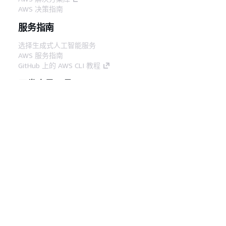
AWS 决策指南
服务指南
选择生成式人工智能服务
AWS 服务指南
GitHub 上的 AWS CLI 教程
开发人员工具
AWS 代码示例库
AWS CLI
AWS 构建者中心
AWS 开发人员工具博客
有用的链接
下载 AWS 文档 MCP 服务器
登录 AWS 管理控制台
AWS re:Post
隐私
网站条款
Cookie 首选项
© 2026,