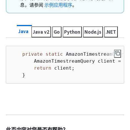
息，请参阅
示例应用程序
。
Java
Java v2
Go
Python
Node.js
.NET
private
static
 AmazonTimestreamQuery 
        AmazonTimestreamQuery client = Am
return
 client;

    }
此页内容对您是否有帮助？