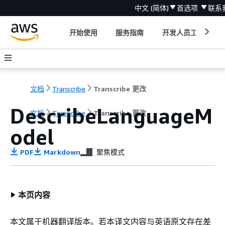
中文 (简体)
首选项
联系
开始使用
服务指南
开发人员工具
文档
Transcribe
Transcribe 更改
DescribeLanguageM
文档
Transcribe
Transcribe 更改
odel
PDF
Markdown
聚焦模式
本页内容
本文属于机器翻译版本。若本译文内容与英语原文存在差