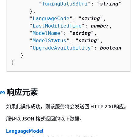
         "
TuningDataS3Uri
": "
string
"

      },

      "
LanguageCode
": "
string
",

      "
LastModifiedTime
": 
number
,

      "
ModelName
": "
string
",

      "
ModelStatus
": "
string
",

      "
UpgradeAvailability
": 
boolean
   }

}
响应元素
如果此操作成功，则该服务将会发送回 HTTP 200 响应。
服务以 JSON 格式返回的以下数据。
LanguageModel