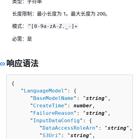
类型：字符串
长度限制：最小长度为 1。最大长度为 200。
模式：
^[0-9a-zA-Z._-]+
必需：是
响应语法
{
   "
LanguageModel
": 
{
      "
BaseModelName
": "
string
",

      "
CreateTime
": 
number
,

      "
FailureReason
": "
string
",

      "
InputDataConfig
": 
{
         "
DataAccessRoleArn
": "
string
",

         "
S3Uri
": "
string
",
