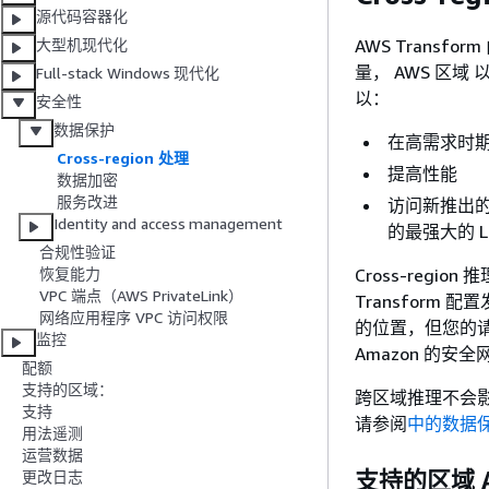
源代码容器化
AWS Transf
大型机现代化
量， AWS 区域
Full-stack Windows 现代化
以：
安全性
数据保护
在高需求时
Cross-region 处理
提高性能
数据加密
服务改进
访问新推出的 A
Identity and access management
的最强大的 L
合规性验证
Cross-reg
恢复能力
VPC 端点（AWS PrivateLink）
Transform
网络应用程序 VPC 访问权限
的位置，但您的
监控
Amazon 的
配额
支持的区域：
跨区域推理不会影
支持
请参阅
中的数据保护
用法遥测
运营数据
支持的区域 A
更改日志