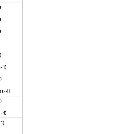
)
)
)
)
-1)
)
t-4）
)
-4)
1)