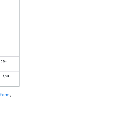
ca-
（sa-
form
。