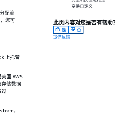
变换自定义
之间分配流
理，您可
此页内容对您是否有帮助？
是
否
提供反馈
ck 上托管
美国 AWS
更改存储数据
通过
form，