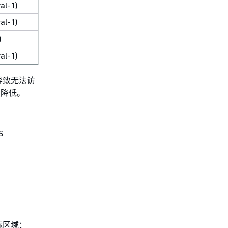
l-1)
l-1)
)
l-1)
导致无法访
性降低。
S
标区域：