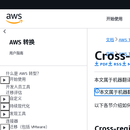
开始使用
文档
AWS T
AWS 转换
Cross
文档
AWS T
用户指南
PDF
RSS
M
什么是 AWS 转型？
开始使用
本文属于机器翻
开发人员工具
本文属于机器
迁移评估
自定义
以下各节介绍如何使
持续现代化
发现工具
连接器
Cross-re
迁移（包括 VMware）