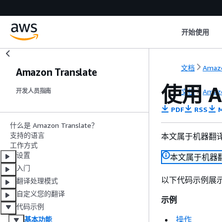
开始使用
文档
Amazo
Amazon Translate
使用 A
文档
Amazo
开发人员指南
PDF
RSS
M
什么是 Amazon Translate？
支持的语言
本文属于机器翻
工作方式
设置
本文属于机器
入门
以下代码示例展示了如
翻译处理模式
自定义您的翻译
示例
代码示例
操作
基本功能