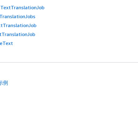
eTextTranslationJob
TranslationJobs
tTranslationJob
tTranslationJob
teText
示例