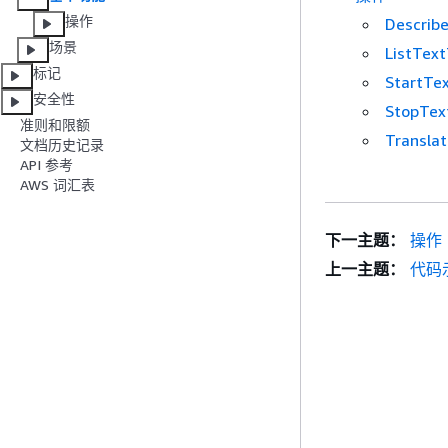
操作
Describ
场景
ListText
标记
StartTex
安全性
StopTex
准则和限额
Transla
文档历史记录
API 参考
AWS 词汇表
下一主题：
操作
上一主题：
代码