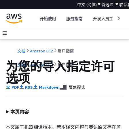
中文 (简体)
首选项
联系
开始使用
服务指南
开发人员工具
文档
Amazon EC2
用户指南
为您的导入指定许可
文档
Amazon EC2
用户指南
选项
PDF
RSS
Markdown
聚焦模式
本页内容
本文属于机器翻译版本。若本译文内容与英语原文存在差