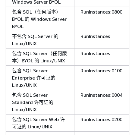
Windows Server BYOL
包含 SQL（任何版本）
RunInstances:0800
BYOL 的 Windows Server
BYOL
不包含 SQL Server 的
RunInstances
Linux/UNIX
包含 SQL Server（任何版
RunInstances
本）BYOL 的 Linux/UNIX
包含 SQL Server
RunInstances:0100
Enterprise 许可证的
Linux/UNIX
包含 SQL Server
RunInstances:0004
Standard 许可证的
Linux/UNIX
包含 SQL Server Web 许
RunInstances:0200
可证的 Linux/UNIX