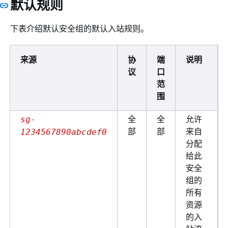
默认规则
下表介绍默认安全组的默认入站规则。
来源
协
端
说明
议
口
范
围
全
全
允许
sg-
部
部
来自
1234567890abcdef0
分配
给此
安全
组的
所有
资源
的入