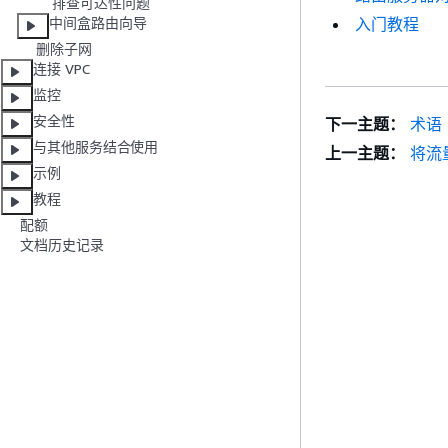
排查可达性问题
入门教程
中间盒路由向导
删除子网
连接 VPC
监控
安全性
下一主题：
术语
与其他服务结合使用
上一主题：
将流
示例
教程
配额
文档历史记录