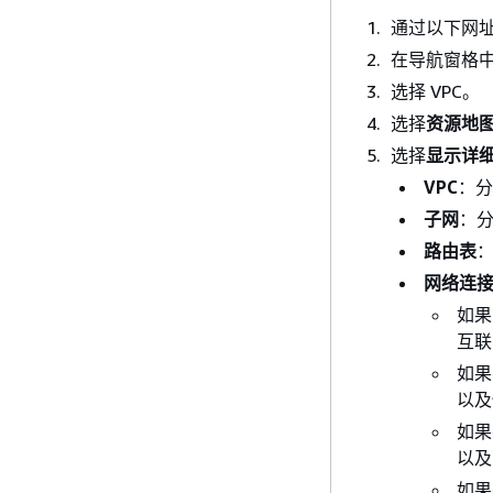
通过以下网址打
在导航窗格
选择 VPC。
选择
资源地
选择
显示详
VPC
：分配
子网
：分
路由表
网络连
如果
互联
如果
以及
如果
以及
如果