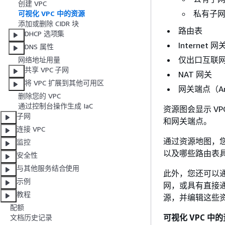
创建 VPC
私有子
可视化 VPC 中的资源
添加或删除 CIDR 块
路由表
DHCP 选项集
Internet 网
DNS 属性
仅出口互联
网络地址用量
共享 VPC 子网
NAT 网关
将 VPC 扩展到其他可用区
网关端点（Ama
删除您的 VPC
通过控制台操作生成 IaC
资源图会显示 V
子网
和网关端点。
连接 VPC
通过资源地图，您
监控
以及哪些路由表具
安全性
与其他服务结合使用
此外，您还可以通
示例
网，或具有直接
教程
源，并编辑这些
配额
可视化 VPC 中
文档历史记录