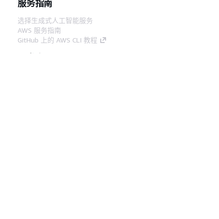
服务指南
选择生成式人工智能服务
AWS 服务指南
GitHub 上的 AWS CLI 教程
开发人员工具
AWS 代码示例库
AWS CLI
AWS 构建者中心
AWS 开发人员工具博客
有用的链接
下载 AWS 文档 MCP 服务器
登录 AWS 管理控制台
AWS re:Post
隐私
网站条款
Cookie 首选项
© 2026,
Amazon Web Services, Inc. 或其附属公司。保留所有
中文 (简体)
权利。