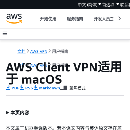
中文 (简体)
首选项
联系
开始使用
服务指南
开发人员工具
文档
AWS VPN
用户指南
AWS Client VPN适用
文档
AWS VPN
用户指南
于 macOS
PDF
RSS
Markdown
聚焦模式
本页内容
本文属于机器翻译版本。若本译文内容与英语原文存在差