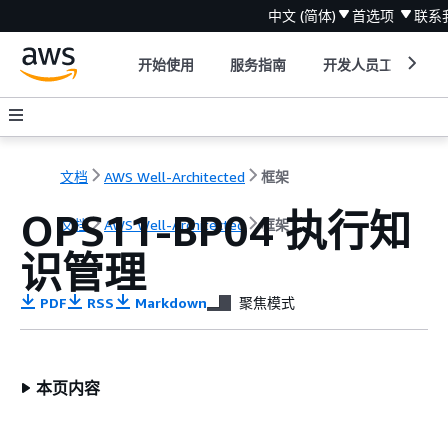
中文 (简体)
首选项
联系
开始使用
服务指南
开发人员工具
文档
AWS Well-Architected
框架
OPS11-BP04 执行知
文档
AWS Well-Architected
框架
识管理
PDF
RSS
Markdown
聚焦模式
本页内容