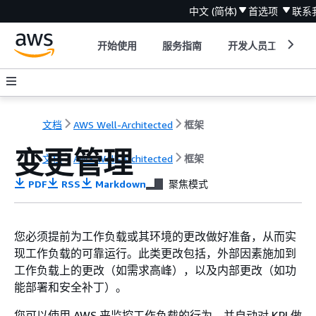
中文 (简体)
首选项
联系
开始使用
服务指南
开发人员工具
文档
AWS Well-Architected
框架
变更管理
文档
AWS Well-Architected
框架
PDF
RSS
Markdown
聚焦模式
您必须提前为工作负载或其环境的更改做好准备，从而实
现工作负载的可靠运行。此类更改包括，外部因素施加到
工作负载上的更改（如需求高峰），以及内部更改（如功
能部署和安全补丁）。
您可以使用 AWS 来监控工作负载的行为，并自动对 KPI 做