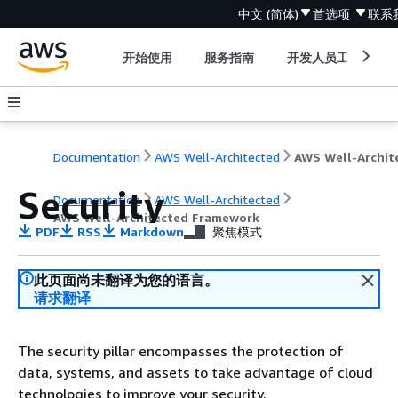
中文 (简体)
首选项
联系
开始使用
服务指南
开发人员工具
Documentation
AWS Well-Architected
Security
Documentation
AWS Well-Architected
AWS Well-Architected Framework
PDF
RSS
Markdown
聚焦模式
此页面尚未翻译为您的语言。
请求翻译
The security pillar encompasses the protection of
data, systems, and assets to take advantage of cloud
technologies to improve your security.