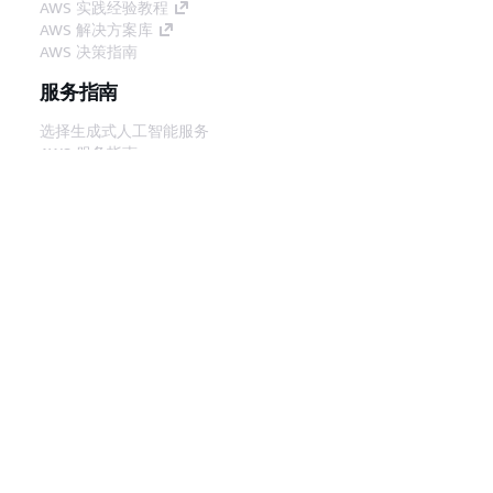
AWS 实践经验教程
AWS 解决方案库
AWS 决策指南
服务指南
选择生成式人工智能服务
AWS 服务指南
GitHub 上的 AWS CLI 教程
开发人员工具
AWS 代码示例库
AWS CLI
AWS 构建者中心
AWS 开发人员工具博客
有用的链接
下载 AWS 文档 MCP 服务器
登录 AWS 管理控制台
AWS re:Post