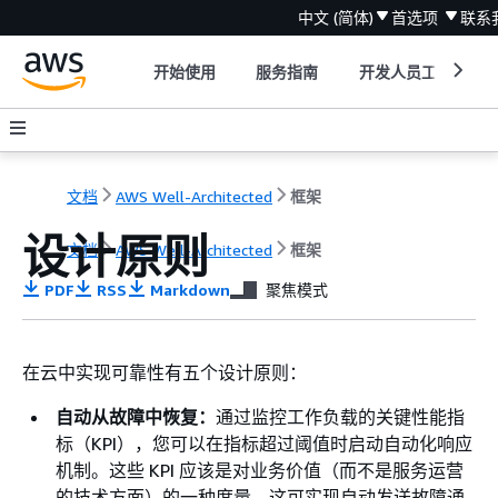
中文 (简体)
首选项
联系
开始使用
服务指南
开发人员工具
文档
AWS Well-Architected
框架
设计原则
文档
AWS Well-Architected
框架
PDF
RSS
Markdown
聚焦模式
在云中实现可靠性有五个设计原则：
自动从故障中恢复：
通过监控工作负载的关键性能指
标（KPI），您可以在指标超过阈值时启动自动化响应
机制。这些 KPI 应该是对业务价值（而不是服务运营
的技术方面）的一种度量。这可实现自动发送故障通