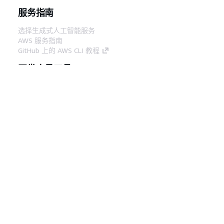
服务指南
选择生成式人工智能服务
AWS 服务指南
GitHub 上的 AWS CLI 教程
开发人员工具
AWS 代码示例库
AWS CLI
AWS 构建者中心
AWS 开发人员工具博客
有用的链接
下载 AWS 文档 MCP 服务器
登录 AWS 管理控制台
AWS re:Post
隐私
网站条款
Cookie 首选项
© 2026,
Amazon Web Services, Inc. 或其附属公司。保留所有