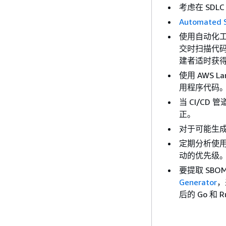
考虑在 SD
Automated S
使用自动化工
交时扫描代
建者适时获
使用 AWS 
用程序代码
当 CI/C
正。
对于可能生
定期分析使
动的优先级
要提取 SBO
Generator
，
后的 Go 和 