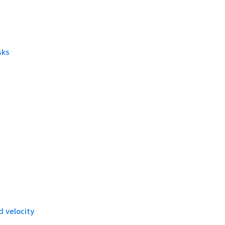
sks
 velocity