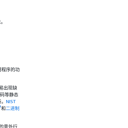
进。
用程序的功
易出现缺
代码等静态
析。
NIST
和
二进制
的意外行