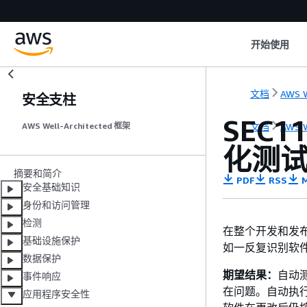
开始使用
文档
AWS W
安全支柱
SEC
文档
AWS W
AWS Well-Architected 框架
化测
摘要和简介
PDF
RSS
M
安全基础知识
身份和访问管理
检测
在整个开发和发
基础设施保护
如一反复识别软
数据保护
期望结果：
自动
事件响应
在问题。自动执
应用程序安全性