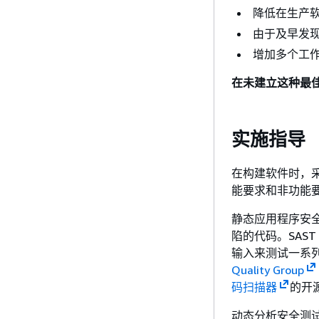
降低在生产
由于及早发
增加多个工
在未建立这种最
实施指导
在构建软件时，
能要求和非功能
静态应用程序安
陷的代码。SAS
输入来测试一系
Quality Group
码扫描器
的开
动态分析安全测