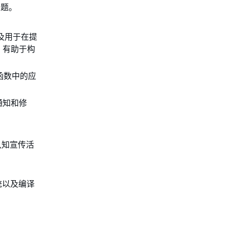
问题。
及用于在提
，有助于构
函数中的应
通知和修
。
认知宣传活
系统以及编译