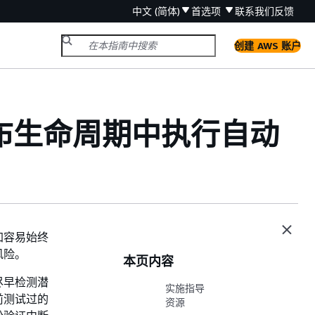
中文 (简体)
首选项
联系我们
反馈
创建 AWS 账户
和发布生命周期中执行自动
加容易始终
风险。
本页内容
尽早检测潜
实施指导
前测试过的
资源