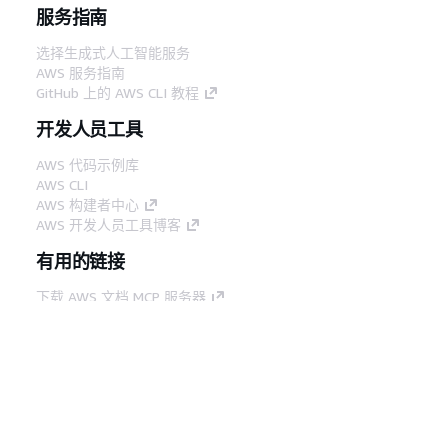
服务指南
选择生成式人工智能服务
AWS 服务指南
GitHub 上的 AWS CLI 教程
开发人员工具
AWS 代码示例库
AWS CLI
AWS 构建者中心
AWS 开发人员工具博客
有用的链接
下载 AWS 文档 MCP 服务器
登录 AWS 管理控制台
AWS re:Post
隐私
网站条款
Cookie 首选项
© 2026,
Amazon Web Services, Inc. 或其附属公司。保留所有
中文 (简体)
权利。