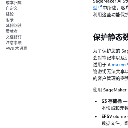
SageMaker 
成本归属
型
中所述，客
自定义
结论
利用这些功能保
附录
延伸阅读
贡献者
保护静态
文档修订
注意事项
AWS 术语表
为了保护您的 Sage
会对笔记本以及训练
适用于 A
mazo
管密钥无法共享以供
的客户管理的密
使用 SageMak
S3 存储桶
—
本快照和元
EFSv
olum
数据文件。即