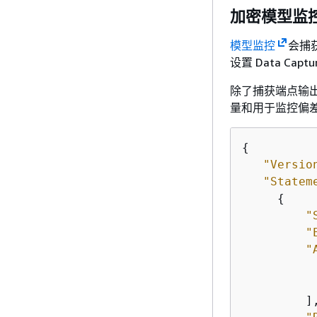
加密模型监控
模型监控
会捕获
设置 Data Ca
除了捕获端点输
量和用于监控偏
{
"Versio
"Statem
{
"
"
"
         ],