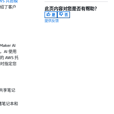
WS 共担模
介绍了客户
此页内容对您是否有帮助？
是
否
提供反馈
ker AI
AI 使用
的 AWS 托
源时指定您
桶中共享笔记
于存储笔记本和