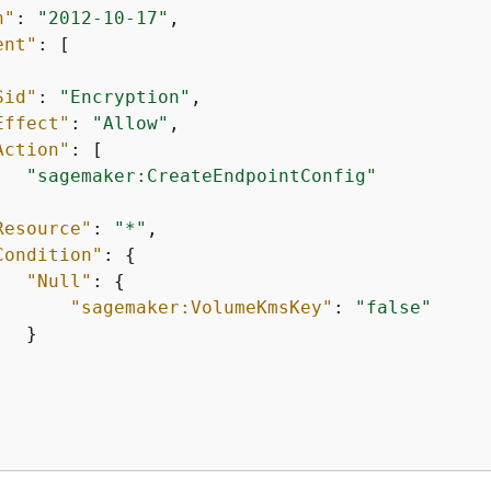
n"
: 
"2012-10-17"
,

ent"
: [

Sid"
: 
"Encryption"
,

Effect"
: 
"Allow"
,

Action"
: [

"sagemaker:CreateEndpointConfig"


Resource"
: 
"*"
,

Condition"
: 
{
"Null"
: 
{
"sagemaker:VolumeKmsKey"
: 
"false"
  }      
