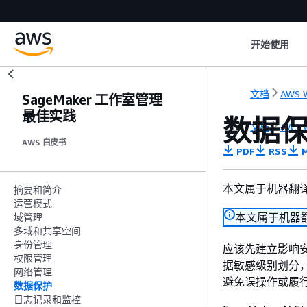
开始使用
文档
AWS W
SageMaker 工作室管理
最佳实践
数据
文档
AWS W
AWS 白皮书
PDF
RSS
M
本文属于机器翻
摘要和简介
运营模式
本文属于机器
域管理
多域和共享空间
身份管理
应该先建立影响
权限管理
据敏感级别划分
网络管理
避免误操作或履
数据保护
日志记录和监控