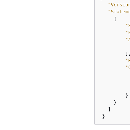
"Versio
"Statem
{
"
"
"
         ],
"
"
           
         }

     }

   ]

 }