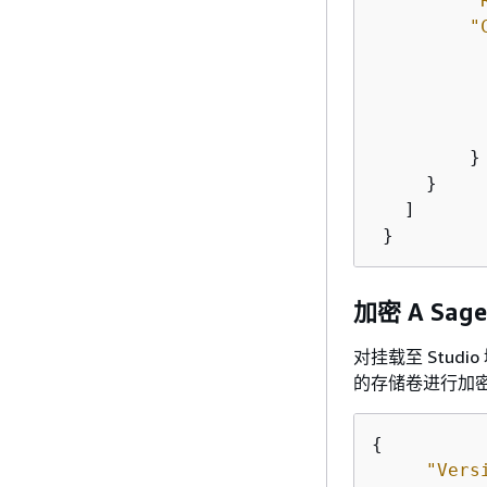
"
"
           
         }

     }

   ]

 }
加密 A Sage
对挂载至 Stud
的存储卷进行加
{
"Vers