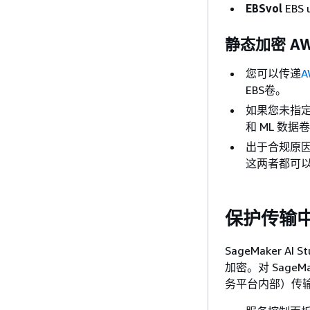
EBSvol
EB
静态加密 AW
您可以传递
A
EBS卷。
如果您未指定K
和 ML 数
出于合规原因需
这两者都可以
保护传输
SageMaker
加密。对 SageM
务平台内部）传