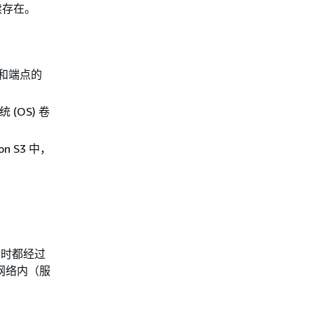
续存在。
和端点的
(OS) 卷
 S3 中，
静态时都经过
部分网络内（服