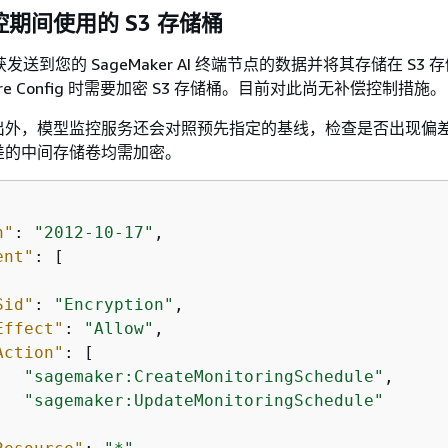
期间使用的 S3 存储桶
发送到您的 SageMaker AI 终端节点的数据并将其存储在 S3 
pture Config 时需要加密 S3 存储桶。目前对此尚无补偿控制措施。
出外，模型监控服务还会对照预先指定的基线，检查是否出现偏
差的中间存储卷均需加密。
n"
: 
"2012-10-17"
,

ent"
: [

Sid"
: 
"Encryption"
,

Effect"
: 
"Allow"
,

Action"
: [

"sagemaker:CreateMonitoringSchedule"
,

"sagemaker:UpdateMonitoringSchedule"

