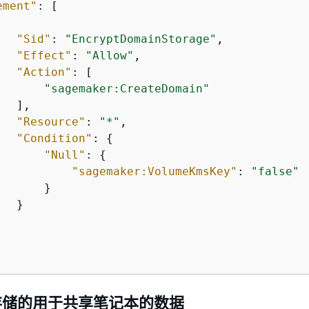
ement"
: [

"Sid"
: 
"EncryptDomainStorage"
,

"Effect"
: 
"Allow"
,

"Action"
: [

"sagemaker:CreateDomain"
  ],

"Resource"
: 
"*"
,

"Condition"
: 
{
"Null"
: 
{
"sagemaker:VolumeKmsKey"
: 
"false"
      }      

  }

中存储的用于共享笔记本的数据