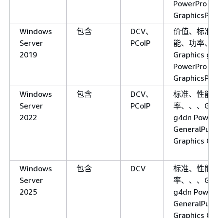
PowerPro
GraphicsPro
Windows
包含
DCV、
价值、标准
Server
PCoIP
能、功率、
2019
Graphics g4
PowerPro
GraphicsPro
Windows
包含
DCV、
标准、性能
Server
PCoIP
率、、、Grap
2022
g4dn Power
GeneralPur
Graphics G6
Windows
包含
DCV
标准、性能
Server
率、、、Grap
2025
g4dn Power
GeneralPur
Graphics G6