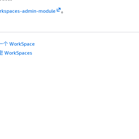
rkspaces-admin-module
。
个 WorkSpace
 WorkSpaces