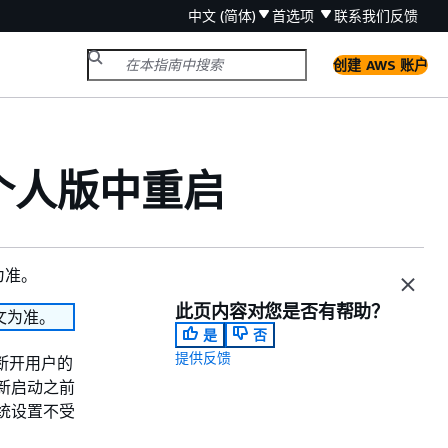
中文 (简体)
首选项
联系我们
反馈
创建 AWS 账户
es 个人版中重启
为准。
此页内容对您是否有帮助？
文为准。
是
否
提供反馈
 断开用户的
重新启动之前
系统设置不受