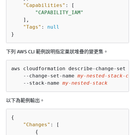
"Capabilities"
: [

"CAPABILITY_IAM"
    ],

"Tags"
: 
null
}
下列 AWS CLI 範例說明指定巢狀堆疊的變更集。
aws cloudformation describe-change-set \

    --change-set-name 
my-nested-stack-cha
    --stack-name 
my-nested-stack
以下為範例輸出。
{
"Changes"
: [

{