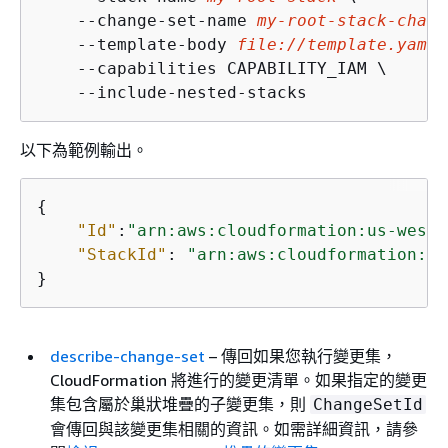
    --change-set-name 
my-root-stack-chang
    --template-body 
file://template.yaml
 
    --capabilities CAPABILITY_IAM \

    --include-nested-stacks
以下為範例輸出。
{
"Id"
:
"arn:aws:cloudformation:us-west-
"StackId"
: 
"arn:aws:cloudformation:us
}
describe-change-set
– 傳回如果您執行變更集，
CloudFormation 將進行的變更清單。如果指定的變更
集包含屬於巢狀堆疊的子變更集，則
ChangeSetId
會傳回與該變更集相關的資訊。如需詳細資訊，請參