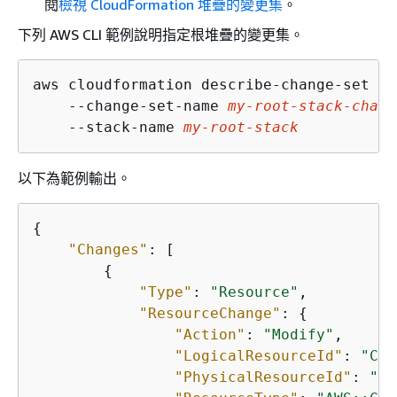
閱
檢視 CloudFormation 堆疊的變更集
。
下列 AWS CLI 範例說明指定根堆疊的變更集。
aws cloudformation describe-change-set \

    --change-set-name 
my-root-stack-chang
    --stack-name 
my-root-stack
以下為範例輸出。
{
"Changes"
: [

{
"Type"
: 
"Resource"
,

"ResourceChange"
: 
{
"Action"
: 
"Modify"
,

"LogicalResourceId"
: 
"Chi
"PhysicalResourceId"
: 
"ar