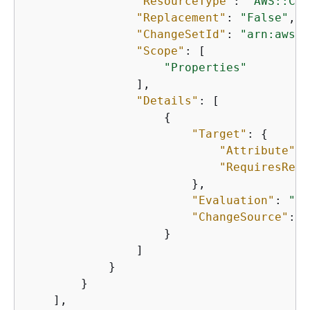
"ResourceType"
: 
"AWS::Clo
"Replacement"
: 
"False"
,

"ChangeSetId"
: 
"arn:aws:c
"Scope"
: [

"Properties"
                ],

"Details"
: [

{
"Target"
: 
{
"Attribute"
: 
"RequiresRecr
                        },

"Evaluation"
: 
"Dy
"ChangeSource"
: 
"
                    }

                ]

            }

        }

    ],
