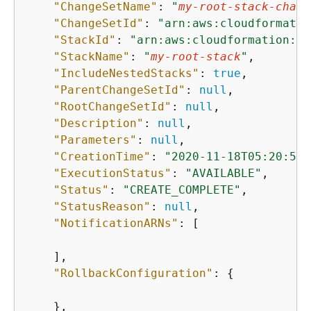
"ChangeSetName"
: 
"
my-root-stack-chang
"ChangeSetId"
: 
"arn:aws:cloudformatio
"StackId"
: 
"arn:aws:cloudformation:us
"StackName"
: 
"
my-root-stack
"
,

"IncludeNestedStacks"
: 
true
,

"ParentChangeSetId"
: 
null
,

"RootChangeSetId"
: 
null
,

"Description"
: 
null
,

"Parameters"
: 
null
,

"CreationTime"
: 
"2020-11-18T05:20:56.
"ExecutionStatus"
: 
"AVAILABLE"
,

"Status"
: 
"CREATE_COMPLETE"
,

"StatusReason"
: 
null
,

"NotificationARNs"
: [

    ],

"RollbackConfiguration"
: 
{
    },
