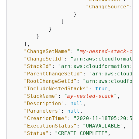
"ChangeSource"
: 
"
                    }

                ]

            }

        }

    ],

"ChangeSetName"
: 
"
my-nested-stack-cha
"ChangeSetId"
: 
"arn:aws:cloudformatio
"StackId"
: 
"arn:aws:cloudformation:us
"ParentChangeSetId"
: 
"arn:aws:cloudfo
"RootChangeSetId"
: 
"arn:aws:cloudform
"IncludeNestedStacks"
: 
true
,

"StackName"
: 
"
my-nested-stack
"
,

"Description"
: 
null
,

"Parameters"
: 
null
,

"CreationTime"
: 
"2020-11-18T05:20:56.
"ExecutionStatus"
: 
"UNAVAILABLE"
,

"Status"
: 
"CREATE_COMPLETE"
,
