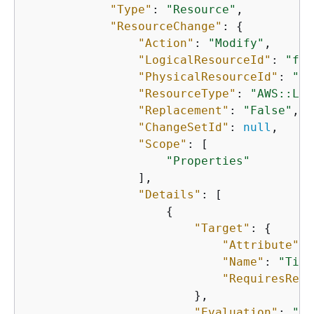
"Type"
: 
"Resource"
,

"ResourceChange"
: 
{
"Action"
: 
"Modify"
,

"LogicalResourceId"
: 
"fun
"PhysicalResourceId"
: 
"my
"ResourceType"
: 
"AWS::Lam
"Replacement"
: 
"False"
,

"ChangeSetId"
: 
null
,

"Scope"
: [

"Properties"
                ],

"Details"
: [

{
"Target"
: 
{
"Attribute"
: 
"Name"
: 
"Time
"RequiresRecr
                        },

"Evaluation"
: 
"St