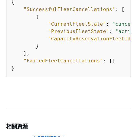
{
"SuccessfulFleetCancellations"
: [

{
"CurrentFleetState"
: 
"cancell
"PreviousFleetState"
: 
"active
"CapacityReservationFleetId"
:
        }

    ], 

"FailedFleetCancellations"
: []

}
相關資源