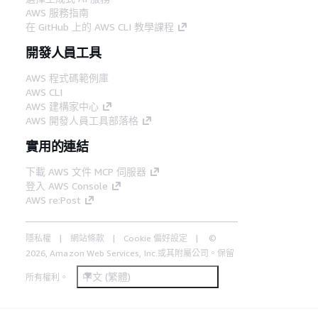
AWS 服務指南
在 GitHub 上的 AWS CLI 教學課程
開發人員工具
AWS 程式碼範例庫
AWS CLI
AWS 建構家中心
AWS 開發人員工具部落格
實用的連結
下載 AWS 文件 MCP 伺服器
登入 AWS Console
AWS re:Post
隱私權
網站條款
Cookie 偏好設定
©
2026, Amazon Web Services, Inc.或其附屬公司。保留
中文 (繁體)
所有權利。