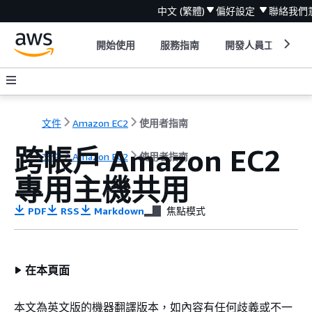
中文 (繁體)
偏好設定
聯絡我們
開始使用
服務指南
開發人員工具
文件
Amazon EC2
使用者指南
跨帳戶 Amazon EC2
文件
Amazon EC2
使用者指南
專用主機共用
PDF
RSS
Markdown
焦點模式
在本頁面
本文為英文版的機器翻譯版本，如內容有任何歧義或不一