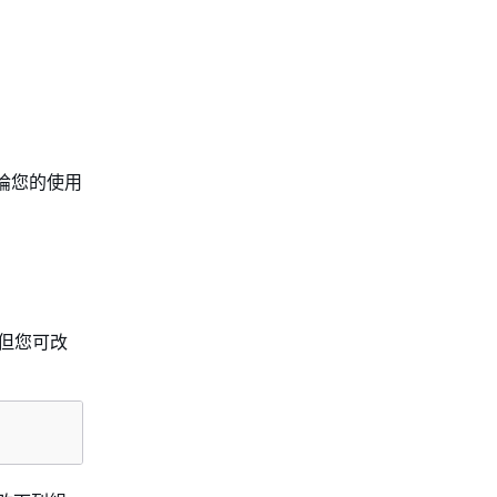
論您的使用
，但您可改
。