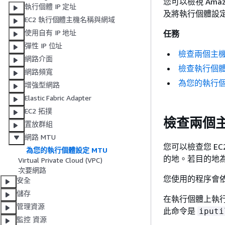
您可以檢視 Ama
執行個體 IP 定址
及將執行個體設
EC2 執行個體主機名稱與網域
使用自有 IP 地址
任務​
彈性 IP 位址
檢查兩個主機
網路介面
檢查執行個體
網路頻寬
為您的執行個
增強型網路
Elastic Fabric Adapter
EC2 拓撲
檢查兩個主
置放群組
網路 MTU
您可以檢查您 EC
為您的執行個體設定 MTU
的地。若目的地為
Virtual Private Cloud (VPC)
次要網路
您使用的程序會
安全
儲存
在執行個體上執
管理資源
此命令是
iputi
監控 資源