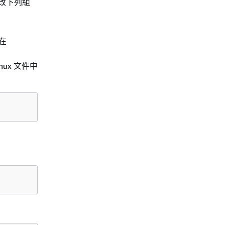
修改下列組
在
nux 文件中