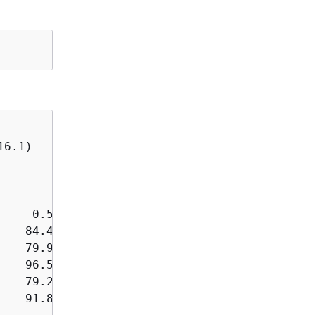
6.1)   0.187ms pmtu 1500

    0.574ms

   84.447ms asymm 21

   79.970ms asymm 19

   96.546ms asymm 16

   79.244ms asymm 15

   91.867ms asymm 16
