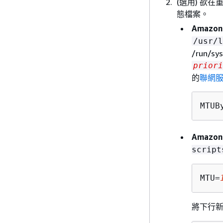
(選用) 欲
態檔案。
Amazon 
/usr/l
/run/
priori
的
聯網
MTUB
Amazon 
script
MTU=
將下行