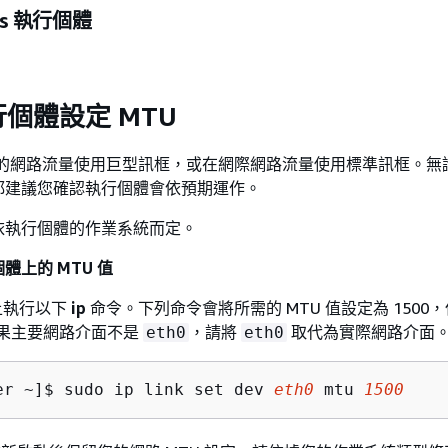
ws 執行個體
個體設定 MTU
 內的網路流量使用巨型訊框，或在網際網路流量使用標準訊框。無
都建議您確認執行個體會依預期運作。
依執行個體的作業系統而定。
行個體上的 MTU 值
上執行以下
ip
命令。下列命令會將所需的 MTU 值設定為 1500
。如果主要網路介面不是
，請將
取代為實際網路介面
eth0
eth0
er ~]$ 
sudo ip link set dev 
eth0
 mtu 
1500