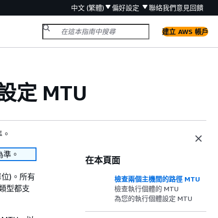
中文 (繁體)
偏好設定
聯絡我們
意見回饋
建立 AWS 帳戶
設定 MTU
準。
為準。
在本頁面
單位)。所有
檢查兩個主機間的路徑 MTU
體類型都支
檢查執行個體的 MTU
為您的執行個體設定 MTU