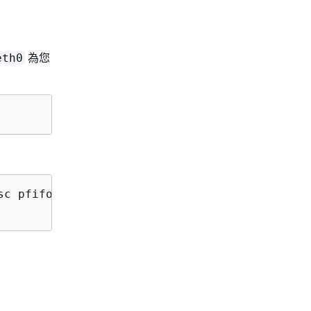
為您
eth0
sc pfifo_fast state UP mode DEFAULT group def