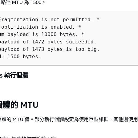
徑 MTU 為 1500。
Fragmentation is not permitted. *

 optimization is enabled. *

um payload is 10000 bytes. *

payload of 1472 bytes succeeded.

payload of 1473 bytes is too big.

U: 1500 bytes.
ws 執行個體
體的 MTU
體的 MTU 值。部分執行個體設定為使用巨型訊框，其他則使