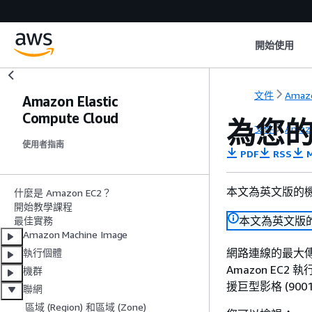
開始使用
文件
Amaz
Amazon Elastic
Compute Cloud
為您的 
文件
Amaz
使用者指南
PDF
RSS
M
本文為英文版的
什麼是 Amazon EC2？
開始教學課程
本文為英文版
最佳實務
Amazon Machine Image
網路連線的最大傳
執行個體
Amazon EC
機群
援巨型影格 (9001
聯網
區域 (Region) 和區域 (Zone)