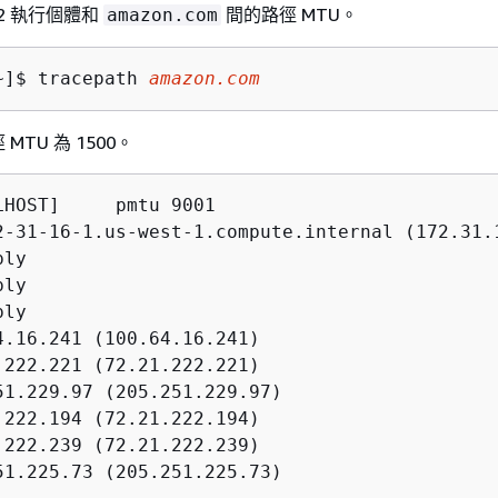
2 執行個體和
間的路徑 MTU。
amazon.com
~]$ 
tracepath 
amazon.com
TU 為 1500。
LHOST]     pmtu 9001

2-31-16-1.us-west-1.compute.internal (172.31.1
ly

ly

ly

4.16.241 (100.64.16.241)                      
.222.221 (72.21.222.221)                      
51.229.97 (205.251.229.97)                    
.222.194 (72.21.222.194)                      
.222.239 (72.21.222.239)                      
51.225.73 (205.251.225.73)                    