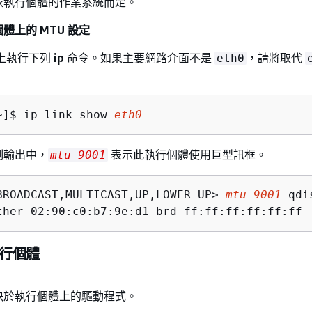
依執行個體的作業系統而定。
行個體上的 MTU 設定
體上執行下列
ip
命令。如果主要網路介面不是
，請將取代
eth0
~]$ 
ip link show 
eth0
例輸出中，
表示此執行個體使用巨型訊框。
mtu 9001
BROADCAST,MULTICAST,UP,LOWER_UP> 
mtu 9001
 qdi
ther 02:90:c0:b7:9e:d1 brd ff:ff:ff:ff:ff:ff
 執行個體
決於執行個體上的驅動程式。