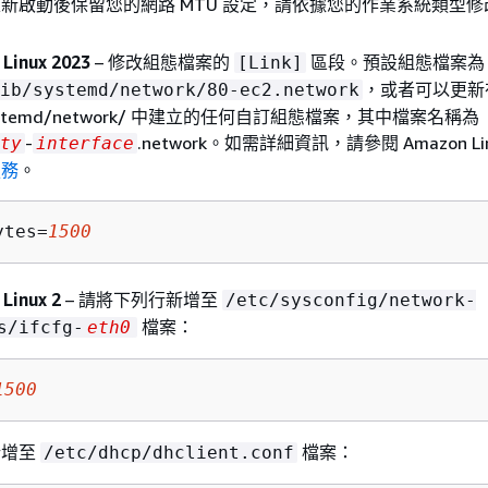
在重新啟動後保留您的網路 MTU 設定，請依據您的作業系統類型
Linux 2023
– 修改組態檔案的
區段。預設組態檔案為
[Link]
，或者可以更新
ib/systemd/network/80-ec2.network
systemd/network/ 中建立的任何自訂組態檔案，其中檔案名稱為
-
.network。如需詳細資訊，請參閱 Amazon Li
ty
interface
服務
。
ytes=
1500
Linux 2
– 請將下列行新增至
/etc/sysconfig/network-
檔案：
s/ifcfg-
eth0
1500
新增至
檔案：
/etc/dhcp/dhclient.conf