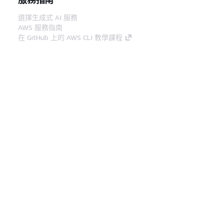
選擇生成式 AI 服務
AWS 服務指南
在 GitHub 上的 AWS CLI 教學課程
開發人員工具
AWS 程式碼範例庫
AWS CLI
AWS 建構家中心
AWS 開發人員工具部落格
實用的連結
下載 AWS 文件 MCP 伺服器
登入 AWS Console
AWS re:Post
隱私權
網站條款
Cookie 偏好設定
©
2026, Amazon Web Services, Inc.或其附屬公司。保留
中文 (繁體)
所有權利。