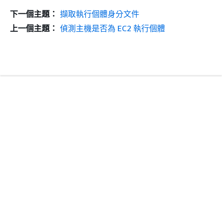
下一個主題：
擷取執行個體身分文件
上一個主題：
偵測主機是否為 EC2 執行個體
入門
頂端
AWS 實作教學課程
AWS 解決方案程式庫
AWS 決策指南
服務指南
選擇生成式 AI 服務
AWS 服務指南
在 GitHub 上的 AWS CLI 教學課程
開發人員工具