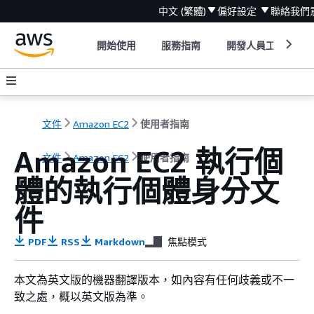
中文 (繁體)
偏好設定
聯絡我們
開始使用
服務指南
開發人員工具
文件
Amazon EC2
使用者指南
Amazon EC2 執行個
文件
Amazon EC2
使用者指南
體的執行個體身分文
件
PDF
RSS
Markdown
焦點模式
本文為英文版的機器翻譯版本，如內容有任何歧義或不一
致之處，概以英文版為準。