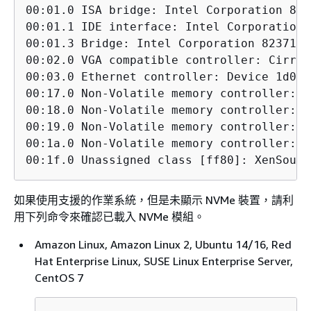
00:01.0 ISA bridge: Intel Corporation 823
00:01.1 IDE interface: Intel Corporation 
00:01.3 Bridge: Intel Corporation 82371AB
00:02.0 VGA compatible controller: Cirrus
00:03.0 Ethernet controller: Device 1d0f:e
00:17.0 Non-Volatile memory controller: D
00:18.0 Non-Volatile memory controller: D
00:19.0 Non-Volatile memory controller: D
00:1a.0 Non-Volatile memory controller: D
00:1f.0 Unassigned class [ff80]: XenSourc
如果使用支援的作業系統，但是未顯示 NVMe 裝置，請利
用下列命令來確認已載入 NVMe 模組。
Amazon Linux, Amazon Linux 2, Ubuntu 14/16, Red
Hat Enterprise Linux, SUSE Linux Enterprise Server,
CentOS 7