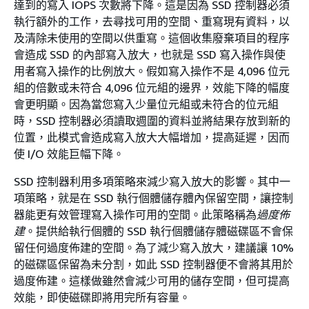
達到的寫入 IOPS 次數將下降。這是因為 SSD 控制器必須
執行額外的工作，去尋找可用的空間、重寫現有資料，以
及清除未使用的空間以供重寫。這個收集廢棄項目的程序
會造成 SSD 的內部寫入放大，也就是 SSD 寫入操作與使
用者寫入操作的比例放大。假如寫入操作不是 4,096 位元
組的倍數或未符合 4,096 位元組的邊界，效能下降的幅度
會更明顯。因為當您寫入少量位元組或未符合的位元組
時，SSD 控制器必須讀取週圍的資料並將結果存放到新的
位置，此模式會造成寫入放大大幅增加，提高延遲，因而
使 I/O 效能巨幅下降。
SSD 控制器利用多項策略來減少寫入放大的影響。其中一
項策略，就是在 SSD 執行個體儲存體內保留空間，讓控制
器能更有效管理寫入操作可用的空間。此策略稱為
過度佈
建
。提供給執行個體的 SSD 執行個體儲存體磁碟區不會保
留任何過度佈建的空間。為了減少寫入放大，建議讓 10%
的磁碟區保留為未分割，如此 SSD 控制器便不會將其用於
過度佈建。這樣做雖然會減少可用的儲存空間，但可提高
效能，即使磁碟即將用完所有容量。