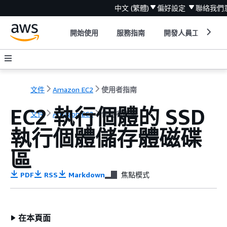
中文 (繁體)
偏好設定
聯絡我們
開始使用
服務指南
開發人員工具
文件
Amazon EC2
使用者指南
EC2 執行個體的 SSD
文件
Amazon EC2
使用者指南
執行個體儲存體磁碟
區
PDF
RSS
Markdown
焦點模式
在本頁面