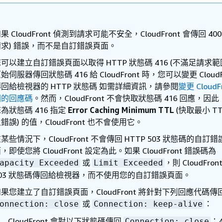
果 CloudFront 偵測到請求可能不安全，CloudFront 會傳回 400
請求) 錯誤，而不是自訂錯誤頁面。
可以建立自訂錯誤頁面以取得 HTTP 狀態碼 416 (不滿足請求範
始伺服器傳回狀態碼 416 給 CloudFront 時，您可以變更 CloudF
回給檢視器的 HTTP 狀態碼 如需詳細資訊，請參閱
變更 CloudF
回的回應碼
。然而，CloudFront 不會快取狀態碼 416 回應，因
為狀態碼 416 指定
Error Caching Minimum TTL
(快取最小 TT
錯誤) 的值，CloudFront 也不會使用它。
某些情況下，CloudFront 不會傳回 HTTP 503 狀態碼的自訂
，即使您將 CloudFront 設定為此。如果 CloudFront 錯誤碼為
或
，則 CloudFron
apacity Exceeded
Limit Exceeded
503 狀態碼傳回給檢視器，而不使用您的自訂錯誤頁面。
果您建立了自訂錯誤頁面，CloudFront 將針對下列回應代碼傳
或
：
onnection: close
Connection: keep-alive
CloudFront 會對以下狀態碼傳回
：
Connection: close