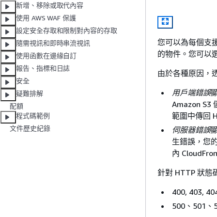
新增、移除或取代內容
使用 AWS WAF 保護
設定安全存取和限制對內容的存取
您可以為每個支援
隨需視訊和即時串流視訊
的物件。您可以
使用函數在邊緣自訂
報告、指標和日誌
由於各種原因，透過
安全
用戶端錯誤
疑難排解
Amazon
配額
範圍中傳回 HT
程式碼範例
文件歷史紀錄
伺服器錯誤
生錯誤，您的原
內 Cloud
針對 HTTP 狀
400, 403, 40
500、501、