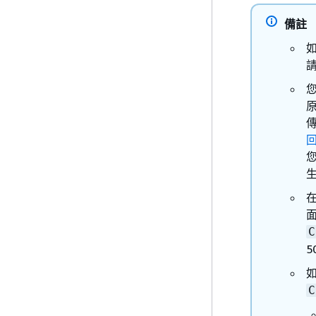
備註
如
您
原
傳
您
生
在
面
C
如
C