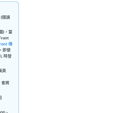
 (錯誤
圍)，當
ront
ront 傳
此，即使
L 時發
錯誤頁
t 會將
回
400、