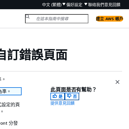
中文 (繁體)
偏好設定
聯絡我們
意見回饋
建立 AWS 帳戶
立自訂錯誤頁面
準。
此頁面是否有幫助？
為準。
是
否
提供意見回饋
式設定的頁
)。
nt 分發