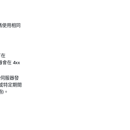
碼使用相同
。
有在
會在 4xx
當伺服器發
t，或特定期間
時)。