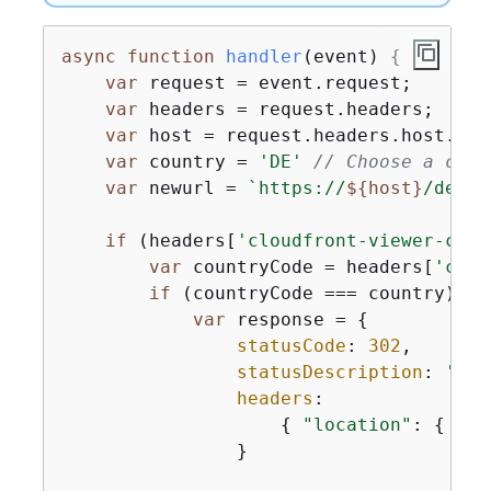
async
function
handler
(
event
) 
{
var
 request = event.request;

var
 headers = request.headers;

var
 host = request.headers.host.valu
var
 country = 
'DE'
// Choose a coun
var
 newurl = 
`https://
$
{
host}
/de/in
if
 (headers[
'cloudfront-viewer-coun
var
 countryCode = headers[
'clou
if
 (countryCode === country) 
{
var
 response = 
{
statusCode
: 
302
,

statusDescription
: 
'Fou
headers
:

{
"location"
: 
{
"va
                }
