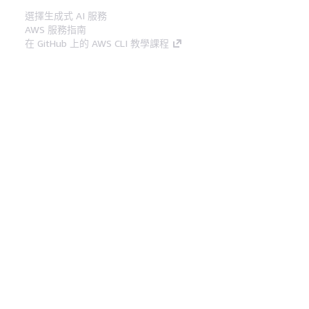
選擇生成式 AI 服務
AWS 服務指南
在 GitHub 上的 AWS CLI 教學課程
開發人員工具
AWS 程式碼範例庫
AWS CLI
AWS 建構家中心
AWS 開發人員工具部落格
實用的連結
下載 AWS 文件 MCP 伺服器
登入 AWS Console
AWS re:Post
隱私權
網站條款
Cookie 偏好設定
©
2026, Amazon Web Services, Inc.或其附屬公司。保留
中文 (繁體)
所有權利。