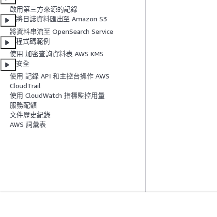
啟用第三方來源的記錄
將日誌資料匯出至 Amazon S3
將資料串流至 OpenSearch Service
程式碼範例
使用 加密查詢資料表 AWS KMS
安全
使用 記錄 API 和主控台操作 AWS
CloudTrail
使用 CloudWatch 指標監控用量
服務配額
文件歷史紀錄
AWS 詞彙表