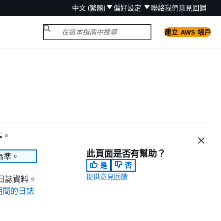
中文 (繁體)
偏好設定
聯絡我們
意見回饋
建立 AWS 帳戶
準。
此頁面是否有幫助？
為準。
是
否
提供意見回饋
析日誌資料。
期間的日誌