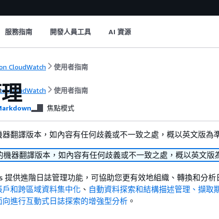
服務指南
開發人員工具
AI 資源
on CloudWatch
使用者指南
管理
on CloudWatch
使用者指南
arkdown
焦點模式
機器翻譯版本，如內容有任何歧義或不一致之處，概以英文版為
的機器翻譯版本，如內容有任何歧義或不一致之處，概以英文版
h Logs 提供進階日誌管理功能，可協助您更有效地組織、轉換和分
帳戶和跨區域資料集中化
、
自動資料探索和結構描述管理、
擷取
面向進行互動式日誌探索的增強型分析
。