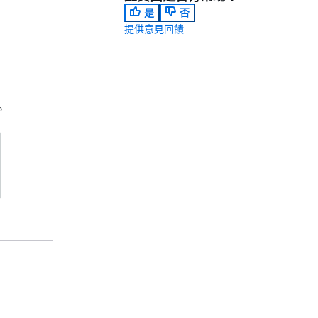
是
否
提供意見回饋
。