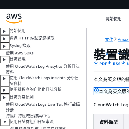
什麼是 Amazon CloudWatch Logs？
日誌類別
開始使用
使用 Amazon CloudWatch Logs
Intelligent Tiering 最佳化儲存成本
開始使用
透過 HTTP 端點記錄擷取
文件
Amaz
Syslog 擷取
裝置
使用 AWS SDKs
文件
Amaz
日誌管理
PDF
RSS
M
使用 CloudWatch Log Analytics 分析日誌
資料
使用 CloudWatch Logs Insights 分析日
本文為英文版的
誌資料
使用排程查詢自動化日誌分析
本文為英文版
日誌異常偵測
CloudWatc
使用 CloudWatch Logs Live Tail 進行故障
診斷
跨帳戶跨區域日誌集中化
使用日誌群組和日誌串流
資料類型
使用篩選條件模式搜尋日誌資料