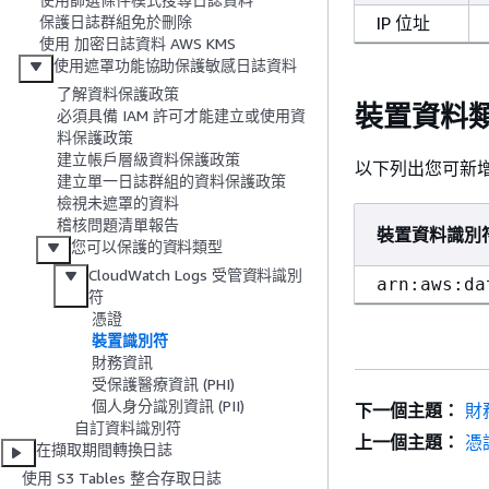
IP 位址
保護日誌群組免於刪除
使用 加密日誌資料 AWS KMS
使用遮罩功能協助保護敏感日誌資料
了解資料保護政策
裝置資料類
必須具備 IAM 許可才能建立或使用資
料保護政策
建立帳戶層級資料保護政策
以下列出您可新增至資
建立單一日誌群組的資料保護政策
檢視未遮罩的資料
稽核問題清單報告
裝置資料識別符
您可以保護的資料類型
CloudWatch Logs 受管資料識別
arn:aws:da
符
憑證
裝置識別符
財務資訊
受保護醫療資訊 (PHI)
個人身分識別資訊 (PII)
下一個主題：
財
自訂資料識別符
上一個主題：
憑
在擷取期間轉換日誌
使用 S3 Tables 整合存取日誌