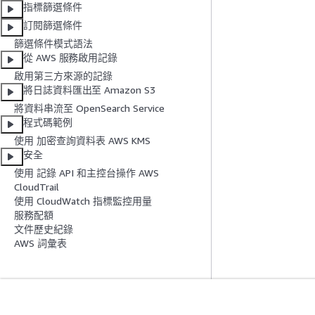
指標篩選條件
訂閱篩選條件
篩選條件模式語法
從 AWS 服務啟用記錄
啟用第三方來源的記錄
將日誌資料匯出至 Amazon S3
將資料串流至 OpenSearch Service
程式碼範例
使用 加密查詢資料表 AWS KMS
安全
使用 記錄 API 和主控台操作 AWS
CloudTrail
使用 CloudWatch 指標監控用量
服務配額
文件歷史紀錄
AWS 詞彙表