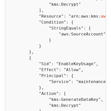
                "kms:Decrypt"

            ],

            "Resource": "arn:aws:kms:
aws-
            "Condition": 
{
                "StringEquals": 
{
                    "aws:SourceAccount": 
                }

            }

        },

{
            "Sid": "EnableKeyUsage",

            "Effect": "Allow",

            "Principal": 
{
                "Service": "maintenance.s
            },

            "Action": [

                "kms:GenerateDataKey",

                "kms:Decrypt"
