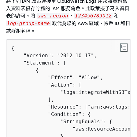
將下列 IAM 政策連接至 CloudWatch Logs 用來將資料寫
入資料表儲存貯體的 IAM 服務角色。此政策授予寫入資料
表的許可。將
、
和
aws-region
123456789012
取代為您的 AWS 區域、帳戶 ID 和日
log-group-name
誌群組名稱。
{
    "Version": "2012-10-17",

    "Statement": [

{
            "Effect": "Allow",

            "Action": [

                "logs:integrateWithS3Table
            ],

            "Resource": ["arn:aws:logs:
aw
            "Condition": 
{
                "StringEquals": 
{
                    "aws:ResourceAccount"
                }
