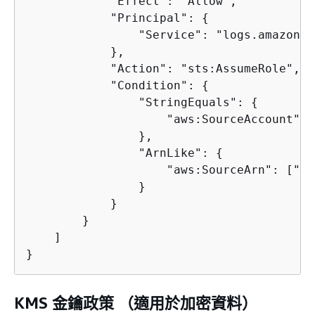
            "Effect": "Allow",

            "Principal": 
{
                "Service": "logs.amazonaw
            },

            "Action": "sts:AssumeRole",

            "Condition": 
{
                "StringEquals": 
{
                    "aws:SourceAccount": 
                },

                "ArnLike": 
{
                    "aws:SourceArn": ["ar
                }

            }

        } 

    ]

}
KMS 金鑰政策 （適用於加密資料）