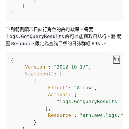
    ]

}
下列範例顯示日誌行角色的許可政策。需要
許可才能擷取日誌行。將 範
logs:GetQueryResults
圍
限定為查詢目標的日誌群組 ARNs。
Resource
{
"Version"
: 
"2012-10-17"
,

"Statement"
: [

{
"Effect"
: 
"Allow"
,

"Action"
: [

"logs:GetQueryResults"
            ],

"Resource"
: 
"arn:aws:logs:
reg
        }
