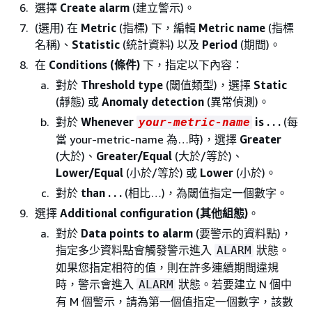
選擇
Create alarm
(建立警示)。
(選用) 在
Metric
(指標) 下，編輯
Metric name
(指標
名稱)、
Statistic
(統計資料) 以及
Period
(期間)。
在
Conditions (條件)
下，指定以下內容：
對於
Threshold type
(閾值類型)，選擇
Static
(靜態) 或
Anomaly detection
(異常偵測)。
對於
Whenever
is . . .
(每
your-metric-name
當 your-metric-name 為…時)，選擇
Greater
(大於)、
Greater/Equal
(大於/等於)、
Lower/Equal
(小於/等於) 或
Lower
(小於)。
對於
than . . .
(相比…)，為閾值指定一個數字。
選擇
Additional configuration (其他組態)
。
對於
Data points to alarm
(要警示的資料點)，
指定多少資料點會觸發警示進入
狀態。
ALARM
如果您指定相符的值，則在許多連續期間違規
時，警示會進入
狀態。若要建立 N 個中
ALARM
有 M 個警示，請為第一個值指定一個數字，該數