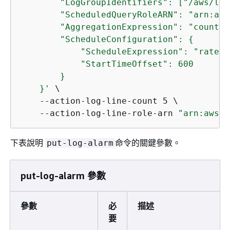
        "LogGroupIdentifiers": ["/aws/lam
        "ScheduledQueryRoleARN": "arn:aws
        "AggregationExpression": "count(*)
        "ScheduleConfiguration": 
{
            "ScheduleExpression": "rate(1
            "StartTimeOffset": 600

        }

    }'
 \

    --action-log-line-count 5 \

    --action-log-line-role-arn 
"arn:aws:i
下表說明
命令的關鍵參數。
put-log-alarm
put-log-alarm 參數
參數
必
描述
要