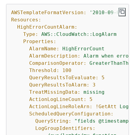
AWSTemplateFormatVersion:
'2010-09-09'
Resources:
HighErrorCountAlarm:
Type:
AWS::CloudWatch::LogAlarm
Properties:
AlarmName:
HighErrorCount
AlarmDescription:
Alarm
when
error
ComparisonOperator:
GreaterThanThre
Threshold:
100
QueryResultsToEvaluate:
5
QueryResultsToAlarm:
3
TreatMissingData:
missing
ActionLogLineCount:
5
ActionLogLineRoleArn:
!GetAtt
LogLi
ScheduledQueryConfiguration:
QueryString:
"fields @timestamp, 
LogGroupIdentifiers: