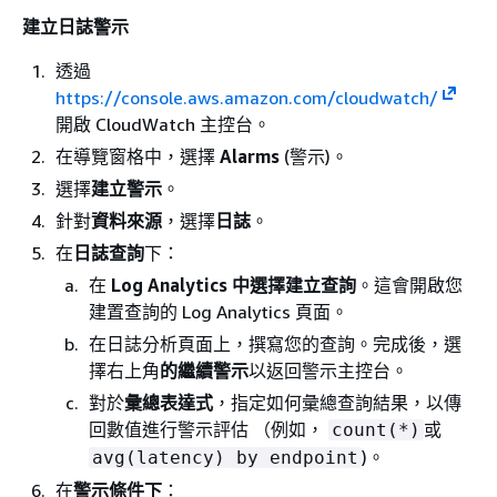
建立日誌警示
透過
https://console.aws.amazon.com/cloudwatch/
開啟 CloudWatch 主控台。
在導覽窗格中，選擇
Alarms
(警示)。
選擇
建立警示
。
針對
資料來源
，選擇
日誌
。
在
日誌查詢
下：
在
Log Analytics 中選擇建立查詢
。這會開啟您
建置查詢的 Log Analytics 頁面。
在日誌分析頁面上，撰寫您的查詢。完成後，選
擇右上角
的繼續警示
以返回警示主控台。
對於
彙總表達式
，指定如何彙總查詢結果，以傳
回數值進行警示評估 （例如，
或
count(*)
)。
avg(latency) by endpoint
在
警示條件下
：