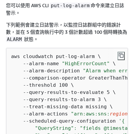
您可以使用 AWS CLI
命令來建立日誌
put-log-alarm
警示。
下列範例會建立日誌警示，以監控日誌群組中的錯誤計
數，並在 5 個查詢執行中的 3 個計數超過 100 個時轉換為
狀態。
ALARM
aws cloudwatch put-log-alarm \

    --alarm-name 
"HighErrorCount"
 \

    --alarm-description 
"Alarm when error
    --comparison-operator GreaterThanThre
    --threshold 100 \

    --query-results-to-evaluate 5 \

    --query-results-to-alarm 3 \

    --treat-missing-data missing \

    --alarm-actions 
"arn:aws:sns:
region
:
a
    --scheduled-query-configuration 
'
{
        "QueryString": "fields @timestamp