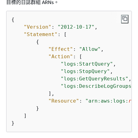
目標的日誌群組 ARNs。
{
"Version"
: 
"2012-10-17"
,

"Statement"
: [

{
"Effect"
: 
"Allow"
,

"Action"
: [

"logs:StartQuery"
,

"logs:StopQuery"
,

"logs:GetQueryResults"
,

"logs:DescribeLogGroups"
            ],

"Resource"
: 
"arn:aws:logs:
reg
        }

    ]

}