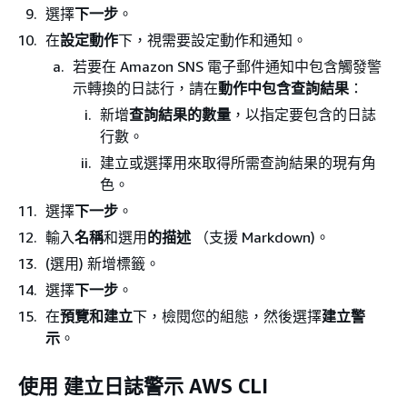
選擇
下一步
。
在
設定動作
下，視需要設定動作和通知。
若要在 Amazon SNS 電子郵件通知中包含觸發警
示轉換的日誌行，請在
動作中包含查詢結果
：
新增
查詢結果的數量
，以指定要包含的日誌
行數。
建立或選擇用來取得所需查詢結果的現有角
色。
選擇
下一步
。
輸入
名稱
和選用
的描述
（支援 Markdown)。
(選用) 新增標籤。
選擇
下一步
。
在
預覽和建立
下，檢閱您的組態，然後選擇
建立警
示
。
使用 建立日誌警示 AWS CLI