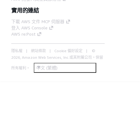
實用的連結
下載 AWS 文件 MCP 伺服器
登入 AWS Console
AWS re:Post
隱私權
網站條款
Cookie 偏好設定
©
2026, Amazon Web Services, Inc.或其附屬公司。保留
中文 (繁體)
所有權利。