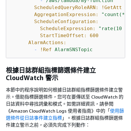
-
/aws/lambda/my-function
ScheduledQueryRoleARN:
!GetAtt
Sc
AggregationExpression:
"count(*)"
ScheduleConfiguration:
ScheduleExpression:
"rate(10 mi
StartTimeOffset:
600
AlarmActions:
-
!Ref
AlarmSNSTopic
根據日誌群組指標篩選條件建立
CloudWatch 警示
本節中的程序說明如何根據日誌群組指標篩選條件建立警
示。借助指標篩選條件，您可在要傳送至 CloudWatch 的
日誌資料中尋找詞彙和模式。如需詳細資訊，請參閱
《Amazon CloudWatch Logs 使用者指南
》中的「
使用篩
選條件從日誌事件建立指標
」。根據日誌群組指標篩選條
件建立警示之前，必須先完成下列動作：