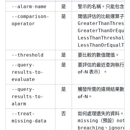
是
警示的名稱。只能包含 UT
--alarm-name
是
閾值評估的比較運算子。
--comparison-
GreaterThanThresho
operator
GreaterThanOrEqual
LessThanThreshold
LessThanOrEqualToT
是
要比較的數值閾值。
--threshold
是
要評估的最近查詢執行數目 (
--query-
of-N 表示）。
results-to-
evaluate
是
觸發所需的違規結果數量
--query-
of-N。
results-to-
alarm
否
如何處理遺失的資料。有
--treat-
（預設）
missing
notB
missing-data
、
breaching
ignore