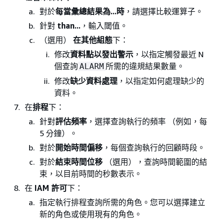
對於
每當彙總結果為...時
，請選擇比較運算子。
針對
than...
，輸入閾值。
（選用）
在其他組態
下：
修改
資料點以發出警示
，以指定觸發最近 N
個查詢
所需的違規結果數量。
ALARM
修改
缺少資料處理
，以指定如何處理缺少的
資料。
在
排程
下：
針對
評估頻率
，選擇查詢執行的頻率 （例如，每
5 分鐘）。
對於
開始時間偏移
，每個查詢執行的回顧時段。
對於
結束時間位移
（選用），查詢時間範圍的結
束，以目前時間的秒數表示。
在
IAM 許可
下：
指定執行排程查詢所需的角色。您可以選擇建立
新的角色或使用現有的角色。