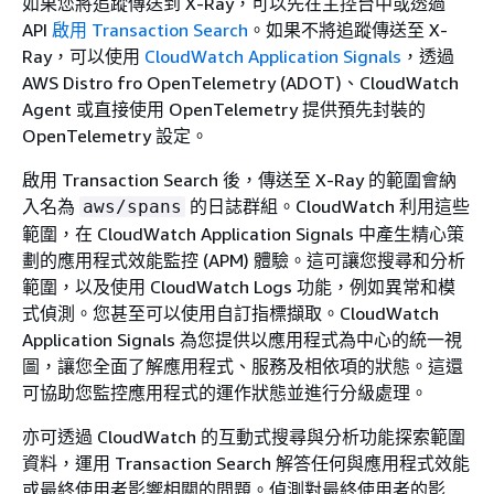
如果您將追蹤傳送到 X-Ray，可以先在主控台中或透過
API
啟用 Transaction Search
。如果不將追蹤傳送至 X-
Ray，可以使用
CloudWatch Application Signals
，透過
AWS Distro fro OpenTelemetry (ADOT)、CloudWatch
Agent 或直接使用 OpenTelemetry 提供預先封裝的
OpenTelemetry 設定。
啟用 Transaction Search 後，傳送至 X-Ray 的範圍會納
入名為
的日誌群組。CloudWatch 利用這些
aws/spans
範圍，在 CloudWatch Application Signals 中產生精心策
劃的應用程式效能監控 (APM) 體驗。這可讓您搜尋和分析
範圍，以及使用 CloudWatch Logs 功能，例如異常和模
式偵測。您甚至可以使用自訂指標擷取。CloudWatch
Application Signals 為您提供以應用程式為中心的統一視
圖，讓您全面了解應用程式、服務及相依項的狀態。這還
可協助您監控應用程式的運作狀態並進行分級處理。
亦可透過 CloudWatch 的互動式搜尋與分析功能探索範圍
資料，運用 Transaction Search 解答任何與應用程式效能
或最終使用者影響相關的問題。偵測對最終使用者的影