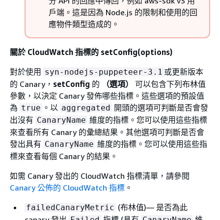
分 API 的回應中傳回，例如 aws-sdk v3 用
戶端。這是因為 Node.js 的限制和使用的回
應物件類型造成的。
關於 CloudWatch 指標的 setConfig(options)
對於使用
或更新版本
syn-nodejs-puppeteer-3.1
的 Canary，
setConfig
的
（選項）
可以包含下列布林值
參數，以決定 Canary 發佈哪些指標。這些選項的預設值
為
。以
開頭的選項可判斷是否會發
true
aggregated
出沒有
維度的指標。您可以使用這些指標
CanaryName
來查看所有 Canary 的彙總結果。其他選項可判斷是否會
發出具有
維度的指標。您可以使用這些指
CanaryName
標來查看每個 Canary 的結果。
如需 Canary 發出的 CloudWatch 指標清單，請參閱
Canary 公佈的 CloudWatch 指標
。
(布林值)— 是否為此
failedCanaryMetric
canary 發出
指標 (具有
維
Failed
CanaryName