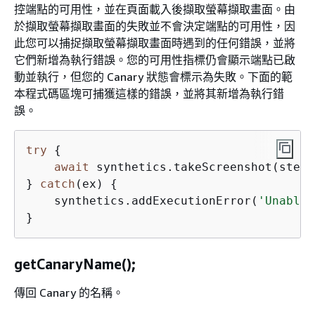
控端點的可用性，並在頁面載入後擷取螢幕擷取畫面。由
於擷取螢幕擷取畫面的失敗並不會決定端點的可用性，因
此您可以捕捉擷取螢幕擷取畫面時遇到的任何錯誤，並將
它們新增為執行錯誤。您的可用性指標仍會顯示端點已啟
動並執行，但您的 Canary 狀態會標示為失敗。下面的範
本程式碼區塊可捕獲這樣的錯誤，並將其新增為執行錯
誤。
try
{
await
 synthetics.takeScreenshot(stepN
} 
catch
(ex) 
{
    synthetics.addExecutionError(
'Unable 
}
getCanaryName();
傳回 Canary 的名稱。