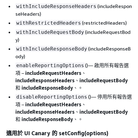
(includeRespon
withIncludeResponseHeaders
seHeaders)
(restrictedHeaders)
withRestrictedHeaders
(includeRequestBod
withIncludeRequestBody
y)
(includeResponseB
withIncludeResponseBody
ody)
()— 啟用所有報告選
enableReportingOptions
項 –
includeRequestHeaders
、
includeResponseHeaders
、
includeRequestBody
和
includeResponseBody
、。
()— 停用所有報告選
disableReportingOptions
項 –
includeRequestHeaders
、
includeResponseHeaders
、
includeRequestBody
和
includeResponseBody
、。
適用於 UI Canary 的 setConfig(options)