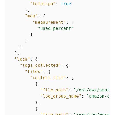
"totalcpu"
: 
true
      },

"mem"
: 
{
"measurement"
: [

"used_percent"
        ]

      }

    }

  },

"logs"
: 
{
"logs_collected"
: 
{
"files"
: 
{
"collect_list"
: [

{
"file_path"
: 
"/opt/aws/amazon
"log_group_name"
: 
"amazon-clo
          },

{
"file_path"
: 
"/var/log/messag