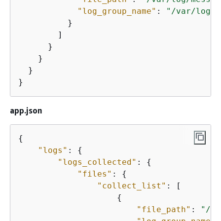
"log_group_name"
: 
"/var/log/m
          }

        ]

      }

    }

  }

app.json
{
"logs"
: 
{
"logs_collected"
: 
{
"files"
: 
{
"collect_list"
: [

{
"file_path"
: 
"/ap