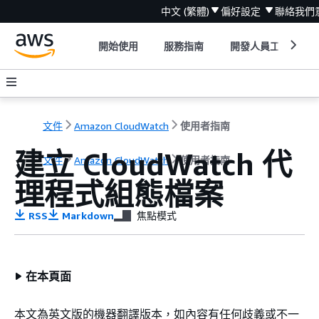
中文 (繁體)
偏好設定
聯絡我們
開始使用
服務指南
開發人員工具
文件
Amazon CloudWatch
使用者指南
建立 CloudWatch 代
文件
Amazon CloudWatch
使用者指南
理程式組態檔案
RSS
Markdown
焦點模式
在本頁面
本文為英文版的機器翻譯版本，如內容有任何歧義或不一