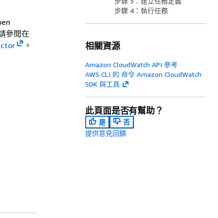
步驟 3：建立任務定義
步驟 4：執行任務
en
訊，請參閱在
ctor
。
相關資源
Amazon CloudWatch API 參考
AWS CLI 的 命令 Amazon CloudWatch
SDK 與工具
此頁面是否有幫助？
是
否
提供意見回饋