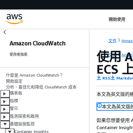
開始使用
文件
Amaz
Amazon CloudWatch
使用 AW
文件
Amaz
使用者指南
ECS 上
什麼是 Amazon CloudWatch？
RSS
Markdo
開始設定
分析、最佳化和降低 CloudWatch 成本
儀表板
本文為英文版的
指標
本文為英文版
警示
遙測探索和啟用
如果您想要使用 AWS 
基礎設施監控
Container In
Container Insights