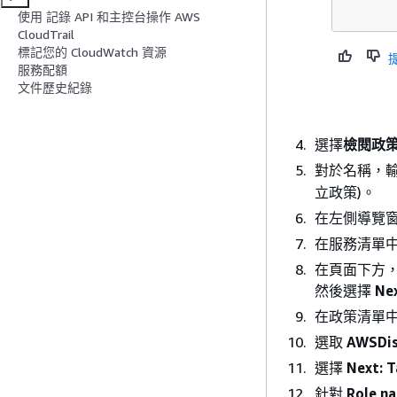
使用 記錄 API 和主控台操作 AWS
CloudTrail
標記您的 CloudWatch 資源
服務配額
文件歷史紀錄
選擇
檢閱政
對於名稱，
立政策)。
在左側導覽
在服務清單
在頁面下方
然後選擇
Nex
在政策清單
選取
AWSDis
選擇
Next: 
針對
Role n