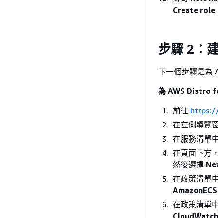
Create role
步驟 2：
下一個步驟是為 AWS
為 AWS Distro
前往
https:
在左側導覽
在服務清單
在頁面下方
然後選擇
Nex
在政策清單
AmazonECST
在政策清單
CloudWatch