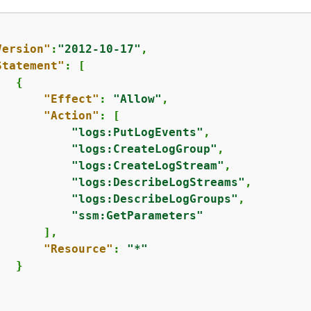
Version"
:
"2012-10-17"
,

Statement"
: [

{
"Effect"
: 
"Allow"
,

"Action"
: [

"logs:PutLogEvents"
,

"logs:CreateLogGroup"
,

"logs:CreateLogStream"
,

"logs:DescribeLogStreams"
,

"logs:DescribeLogGroups"
,

"ssm:GetParameters"
      ],

"Resource"
: 
"*"
  }
