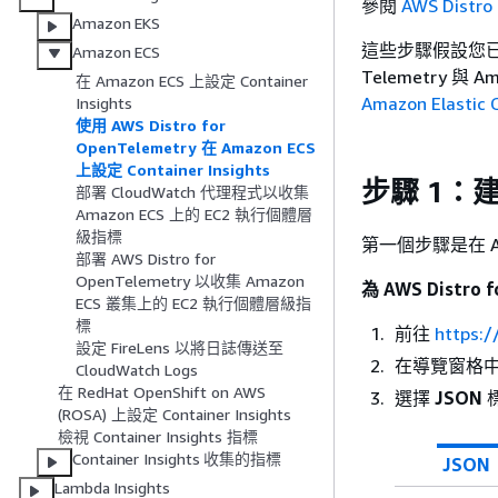
參閱
AWS Distro
Amazon EKS
這些步驟假設您已經有一
Amazon ECS
Telemetry 
在 Amazon ECS 上設定 Container
Amazon Elastic 
Insights
使用 AWS Distro for
OpenTelemetry 在 Amazon ECS
上設定 Container Insights
步驟 1：
部署 CloudWatch 代理程式以收集
Amazon ECS 上的 EC2 執行個體層
級指標
第一個步驟是在 AW
部署 AWS Distro for
OpenTelemetry 以收集 Amazon
為 AWS Distro
ECS 叢集上的 EC2 執行個體層級指
標
前往
https:
設定 FireLens 以將日誌傳送至
在導覽窗格
CloudWatch Logs
在 RedHat OpenShift on AWS
選擇
JSON
(ROSA) 上設定 Container Insights
檢視 Container Insights 指標
Container Insights 收集的指標
JSON
Lambda Insights