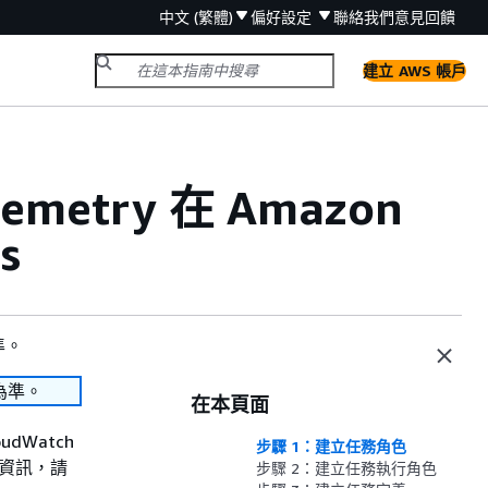
中文 (繁體)
偏好設定
聯絡我們
意見回饋
建立 AWS 帳戶
lemetry 在 Amazon
s
準。
為準。
在本頁面
oudWatch
步驟 1：建立任務角色
的詳細資訊，請
步驟 2：建立任務執行角色