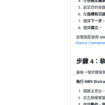
在
任務定義
設定您的容
在
指標和日
選擇
下一步
選擇
建立
。
如需搭配使用 AWS
Elastic Contai
步驟 4：
最後一個步驟是
執行 AWS Distro
開啟主控台
在左側導覽
選擇
動作
、