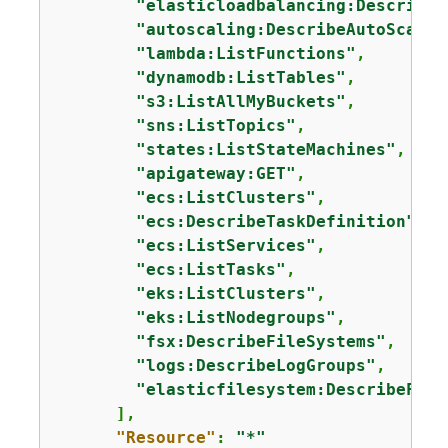
"elasticloadbalancing:DescribeT
"autoscaling:DescribeAutoScalin
"lambda:ListFunctions"
,

"dynamodb:ListTables"
,

"s3:ListAllMyBuckets"
,

"sns:ListTopics"
,

"states:ListStateMachines"
,

"apigateway:GET"
,

"ecs:ListClusters"
,

"ecs:DescribeTaskDefinition"
,

"ecs:ListServices"
,

"ecs:ListTasks"
,

"eks:ListClusters"
,

"eks:ListNodegroups"
,

"fsx:DescribeFileSystems"
,

"logs:DescribeLogGroups"
,

"elasticfilesystem:DescribeFile
      ],

"Resource"
: 
"*"