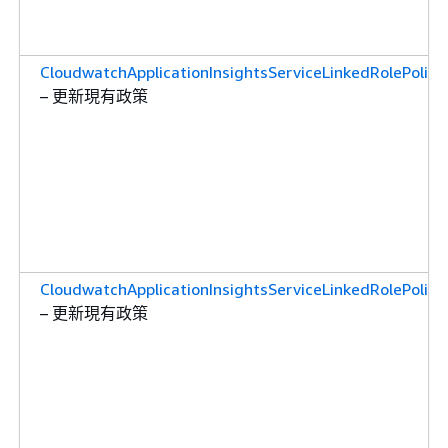
CloudwatchApplicationInsightsServiceLinkedRolePolicy
– 更新現有政策
CloudwatchApplicationInsightsServiceLinkedRolePolicy
– 更新現有政策