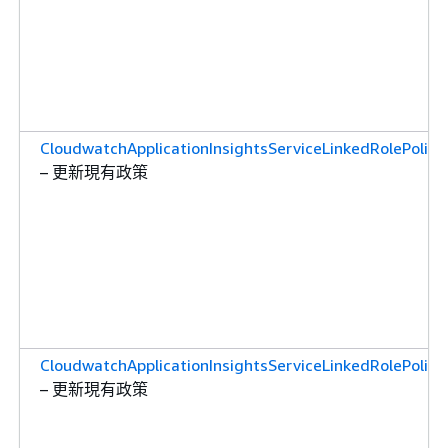
CloudwatchApplicationInsightsServiceLinkedRolePolicy
– 更新現有政策
CloudwatchApplicationInsightsServiceLinkedRolePolicy
– 更新現有政策