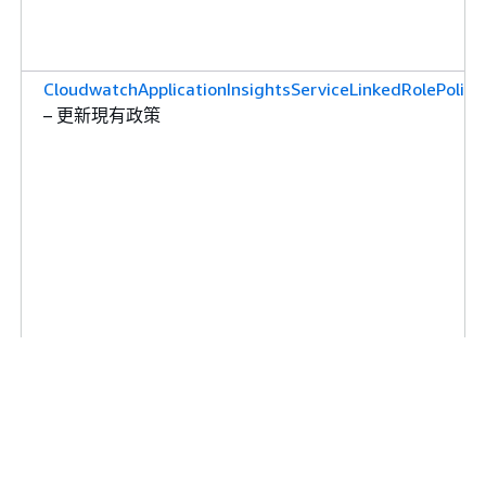
CloudwatchApplicationInsightsServiceLinkedRolePolicy
– 更新現有政策
CloudwatchApplicationInsightsServiceLinkedRolePolicy
– 更新現有政策