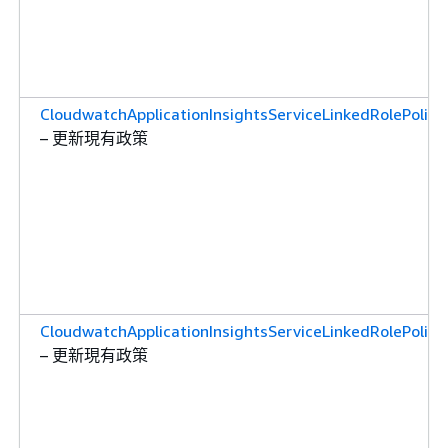
CloudwatchApplicationInsightsServiceLinkedRolePolicy
– 更新現有政策
CloudwatchApplicationInsightsServiceLinkedRolePolicy
– 更新現有政策