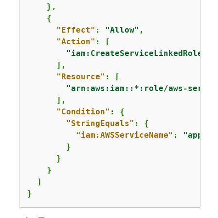
    },

{
"Effect"
: 
"Allow"
,

"Action"
: [

"iam:CreateServiceLinkedRole"
      ],

"Resource"
: [

"arn:aws:iam::*:role/aws-servic
      ],

"Condition"
: 
{
"StringEquals"
: 
{
"iam:AWSServiceName"
: 
"applic
        }

      }

    }

  ]

}