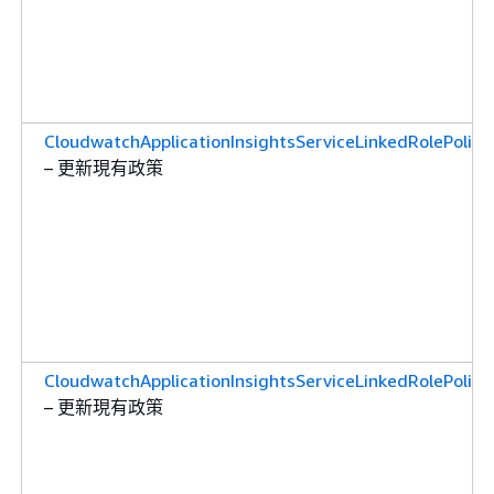
CloudwatchApplicationInsightsServiceLinkedRolePolicy
– 更新現有政策
CloudwatchApplicationInsightsServiceLinkedRolePolicy
– 更新現有政策