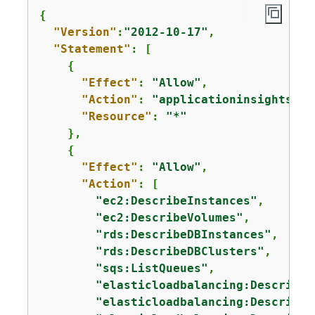
{
"Version"
:
"2012-10-17"
,

"Statement"
: [

{
"Effect"
: 
"Allow"
,

"Action"
: 
"applicationinsights:*"
"Resource"
: 
"*"
    },

{
"Effect"
: 
"Allow"
,

"Action"
: [

"ec2:DescribeInstances"
,

"ec2:DescribeVolumes"
,

"rds:DescribeDBInstances"
,

"rds:DescribeDBClusters"
,

"sqs:ListQueues"
,

"elasticloadbalancing:DescribeL
"elasticloadbalancing:DescribeT