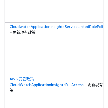
CloudwatchApplicationInsightsServiceLinkedRolePolicy
– 更新現有政策
AWS 受管政策：
CloudWatchApplicationInsightsFullAccess
– 更新現有政
策