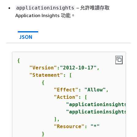
– 允許唯讀存取
applicationinsights
Application Insights 功能。
JSON
{
"Version"
:
"2012-10-17"
,

"Statement"
: [

{
"Effect"
: 
"Allow"
,

"Action"
: [

"applicationinsights:De
"applicationinsights:Li
            ],

"Resource"
: 
"*"
        }
