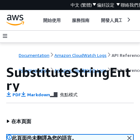
中文 (繁體)
偏好設定
聯絡我們
開始使用
服務指南
開發人員工具
Documentation
Amazon CloudWatch Logs
API Referenc
SubstituteStringEnt
Documentation
Amazon CloudWatch Logs
API Referenc
ry
PDF
Markdown
焦點模式
在本頁面
此頁面尚未翻譯為您的語言。